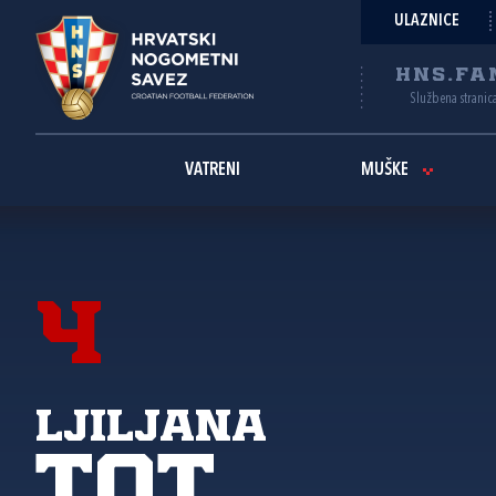
ULAZNICE
HNS.FA
Službena stranic
VATRENI
MUŠKE
4
Ljiljana
Tot