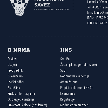
Hrvatska / Croati
Tel:
+385 1 23
E-mail:
info@hns
IBAN: HR2523
OIB: 08516152
O nama
HNS
Povijest
Središta
Uspjesi
Županijski nogometni savezi
Predsjednik
Suci
Glavni tajnik
Nogometna akademija
Izvršni odbor
Arbitražni sud
Skupština
Propisi i dokumenti HNS-a
Pristup informacijama
Licenciranje
Opći uvjeti korištenja
Registracije
Privatnost i kolačići (hns.family)
Međunarodni transferi