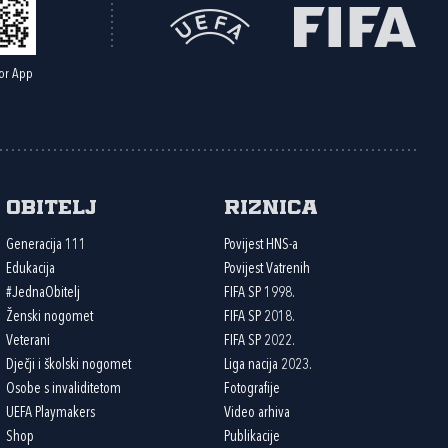
or App
Obitelj
Riznica
Generacija 111
Povijest HNS-a
Edukacija
Povijest Vatrenih
#JednaObitelj
FIFA SP 1998.
Ženski nogomet
FIFA SP 2018.
Veterani
FIFA SP 2022.
Dječji i školski nogomet
Liga nacija 2023.
Osobe s invaliditetom
Fotografije
UEFA Playmakers
Video arhiva
Shop
Publikacije