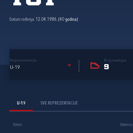
Datum rođenja:
12.04.1986. (40 godina)
Reprezentacija
Broj nastupa
9
U-19
U-19
SVE REPREZENTACIJE
Datum
Utakmica