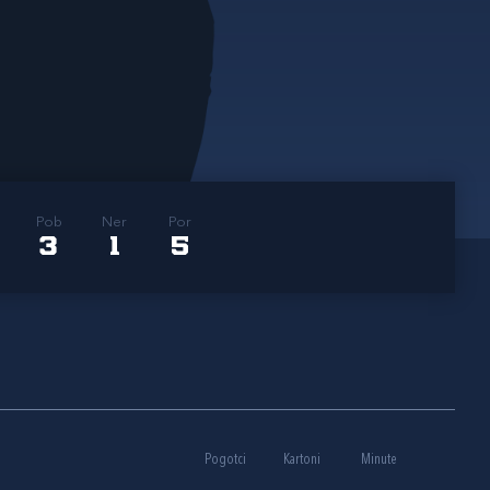
Pob
Ner
Por
3
1
5
Pogotci
Kartoni
Minute