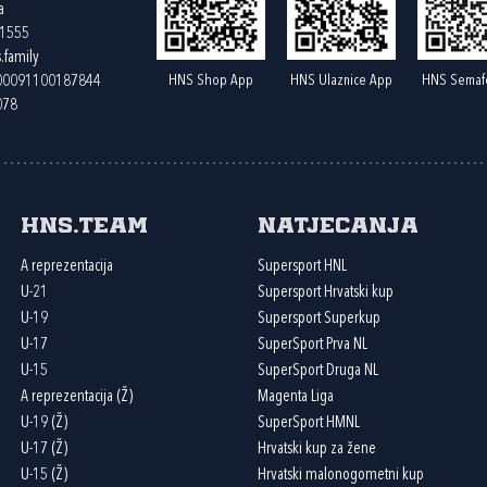
a
61555
.family
HNS Shop App
HNS Ulaznice App
HNS Semaf
400091100187844
078
HNS.team
Natjecanja
A reprezentacija
Supersport HNL
U-21
Supersport Hrvatski kup
U-19
Supersport Superkup
U-17
SuperSport Prva NL
U-15
SuperSport Druga NL
A reprezentacija (Ž)
Magenta Liga
U-19 (Ž)
SuperSport HMNL
U-17 (Ž)
Hrvatski kup za žene
U-15 (Ž)
Hrvatski malonogometni kup