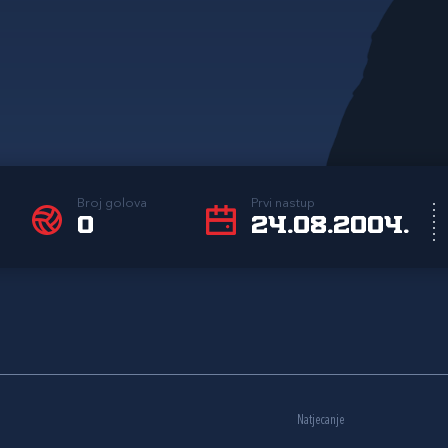
Broj golova
Prvi nastup
0
24.08.2004.
Natjecanje