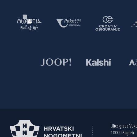
Ulica grada Vuk
10000 Zagreb