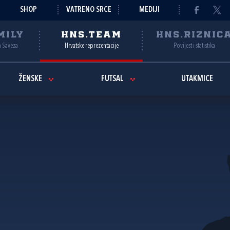
SHOP
VATRENO SRCE
MEDIJI
MILY
HNS.TEAM
HNS.RIZNIC
a Saveza
Hrvatske reprezentacije
Povijest i statistika
ŽENSKE
FUTSAL
UTAKMICE