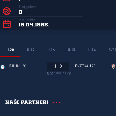
Broj golova
0
Prvi nastup
15.04.1998.
U-20
U-19
U-16
U-15
U-14
SVE 
ITALIJA U-20
1
:
0
HRVATSKA U-20
15.04.1998. 15:00
Naši partneri