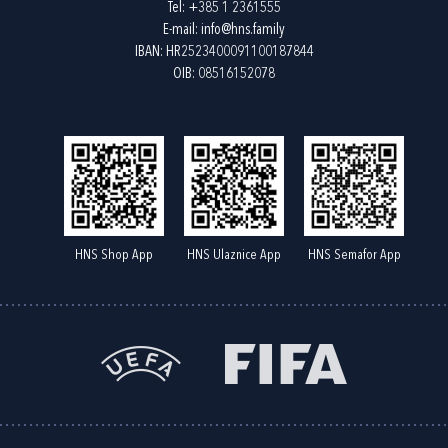
Tel:
+385 1 2361555
E-mail:
info@hns.family
IBAN: HR2523400091100187844
OIB: 08516152078
HNS Shop App
HNS Ulaznice App
HNS Semafor App