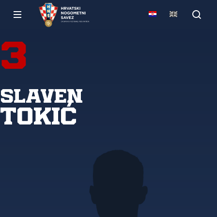
3
Slaven
Tokić