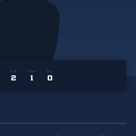
Pob
Ner
Por
2
1
0