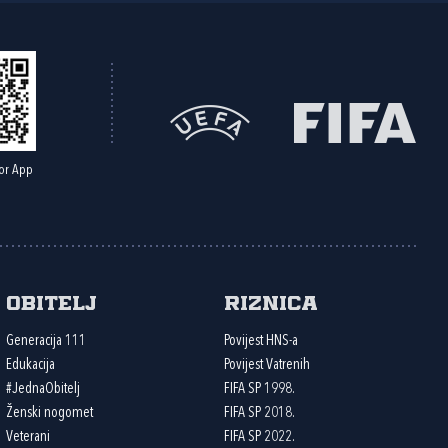
or App
Obitelj
Riznica
Generacija 111
Povijest HNS-a
Edukacija
Povijest Vatrenih
#JednaObitelj
FIFA SP 1998.
Ženski nogomet
FIFA SP 2018.
Veterani
FIFA SP 2022.