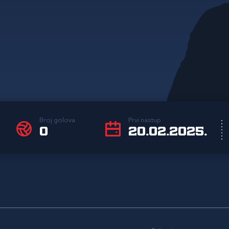
Broj golova
Prvi nastup
0
20.02.2025.