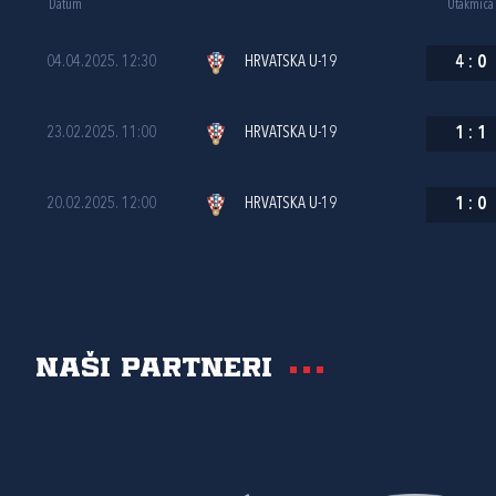
Datum
Utakmica
04.04.2025. 12:30
HRVATSKA U-19
4
:
0
23.02.2025. 11:00
HRVATSKA U-19
1
:
1
20.02.2025. 12:00
HRVATSKA U-19
1
:
0
Naši partneri