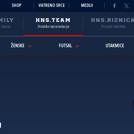
SHOP
VATRENO SRCE
MEDIJI
MILY
HNS.TEAM
HNS.RIZNIC
a Saveza
Hrvatske reprezentacije
Povijest i statistika
ŽENSKE
FUTSAL
UTAKMICE
t