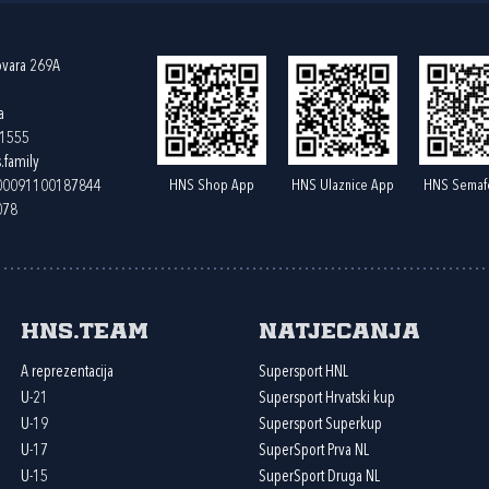
ovara 269A
a
61555
.family
HNS Shop App
HNS Ulaznice App
HNS Semaf
400091100187844
078
HNS.team
Natjecanja
A reprezentacija
Supersport HNL
U-21
Supersport Hrvatski kup
U-19
Supersport Superkup
U-17
SuperSport Prva NL
U-15
SuperSport Druga NL