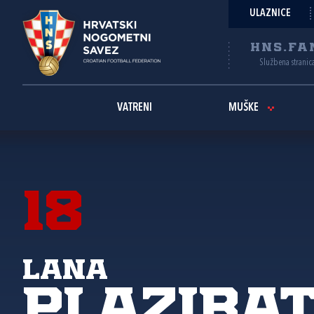
ULAZNICE
HNS.FA
Službena stranic
VATRENI
MUŠKE
18
Lana
Plaziba