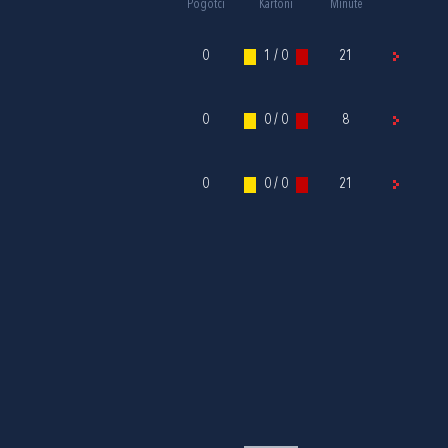
Pogotci
Kartoni
Minute
0
1 / 0
21
0
0 / 0
8
0
0 / 0
21