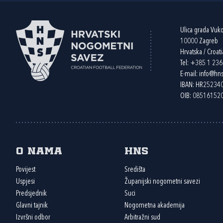
Ulica grada Vuk
10000 Zagreb
Hrvatska / Croati
Tel:
+385 1 23
E-mail:
info@hns
IBAN: HR2523
OIB: 08516152
O nama
HNS
Povijest
Središta
Uspjesi
Županijski nogometni savezi
Predsjednik
Suci
Glavni tajnik
Nogometna akademija
Izvršni odbor
Arbitražni sud