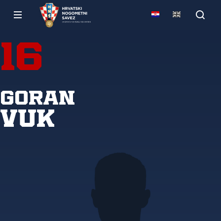
16
Goran
Vuk