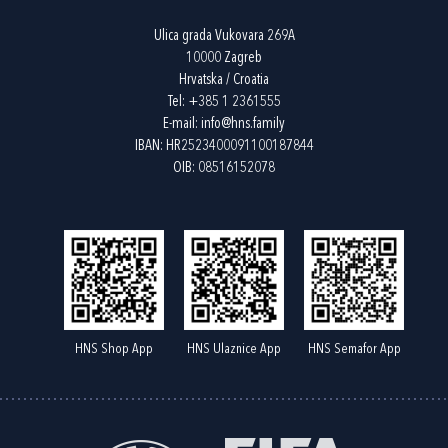
Ulica grada Vukovara 269A
10000 Zagreb
Hrvatska / Croatia
Tel:
+385 1 2361555
E-mail:
info@hns.family
IBAN: HR2523400091100187844
OIB: 08516152078
HNS Shop App
HNS Ulaznice App
HNS Semafor App