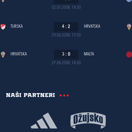
02.07.2008. 18:30
TURSKA
4
:
2
HRVATSKA
29.06.2008. 17:00
HRVATSKA
3
:
0
MALTA
27.06.2008. 14:00
Naši partneri