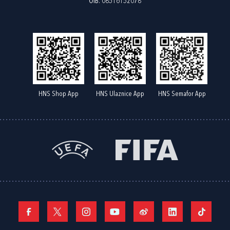
OIB: 08516152078
HNS Shop App
HNS Ulaznice App
HNS Semafor App