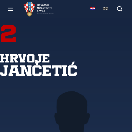
2
Hrvoje
Jančetić