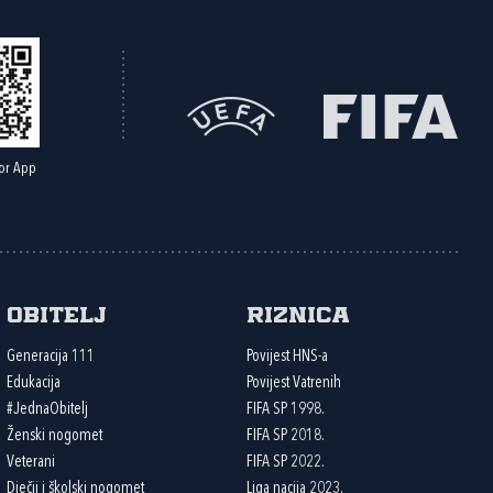
or App
Obitelj
Riznica
Generacija 111
Povijest HNS-a
Edukacija
Povijest Vatrenih
#JednaObitelj
FIFA SP 1998.
Ženski nogomet
FIFA SP 2018.
Veterani
FIFA SP 2022.
Dječji i školski nogomet
Liga nacija 2023.