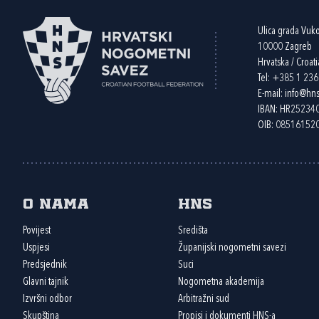
Ulica grada Vuk
10000 Zagreb
Hrvatska / Croati
Tel:
+385 1 23
E-mail:
info@hns
IBAN: HR2523
OIB: 08516152
O nama
HNS
Povijest
Središta
Uspjesi
Županijski nogometni savezi
Predsjednik
Suci
Glavni tajnik
Nogometna akademija
Izvršni odbor
Arbitražni sud
Skupština
Propisi i dokumenti HNS-a