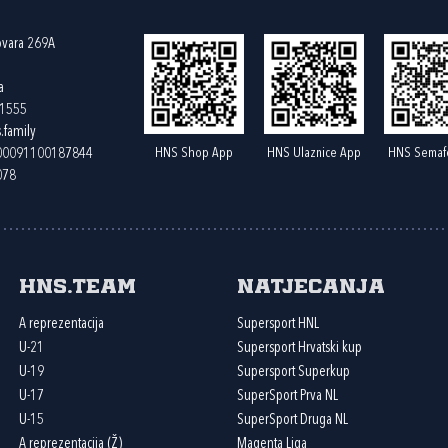
ovara 269A
a
61555
.family
HNS Shop App
HNS Ulaznice App
HNS Semaf
400091100187844
078
HNS.team
Natjecanja
A reprezentacija
Supersport HNL
U-21
Supersport Hrvatski kup
U-19
Supersport Superkup
U-17
SuperSport Prva NL
U-15
SuperSport Druga NL
A reprezentacija (Ž)
Magenta Liga