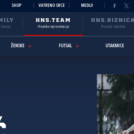
SHOP
VATRENO SRCE
MEDIJI
MILY
HNS.TEAM
HNS.RIZNIC
a Saveza
Hrvatske reprezentacije
Povijest i statistika
ŽENSKE
FUTSAL
UTAKMICE
ć