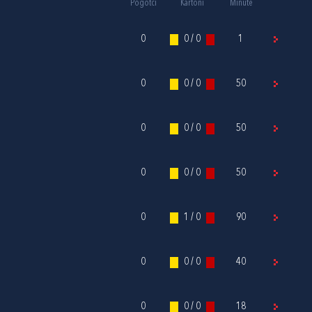
Pogotci
Kartoni
Minute
0
0 / 0
1
0
0 / 0
50
0
0 / 0
50
0
0 / 0
50
0
1 / 0
90
0
0 / 0
40
0
0 / 0
18