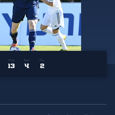
Pob
Ner
Por
13
4
2