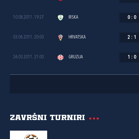
10.08.2011. 19:27
IRSKA
0
:
0
03.06.2011. 20:00
HRVATSKA
2
:
1
26.03.2011. 21:00
GRUZIJA
1
:
0
Završni turniri