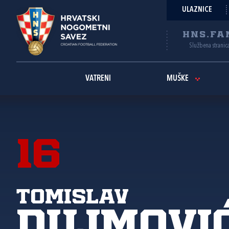
ULAZNICE
HNS.FA
Službena stranic
VATRENI
MUŠKE
16
Tomislav
Dujmovi