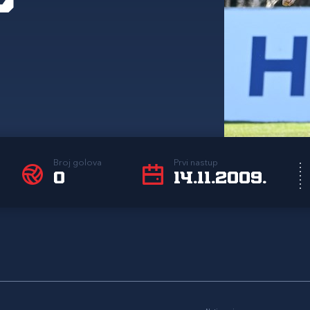
Broj golova
Prvi nastup
0
14.11.2009.