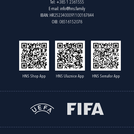
Tel:
+385 1 2361555
E-mail:
info@hns.family
IBAN: HR2523400091100187844
OIB: 08516152078
HNS Shop App
HNS Ulaznice App
HNS Semafor App