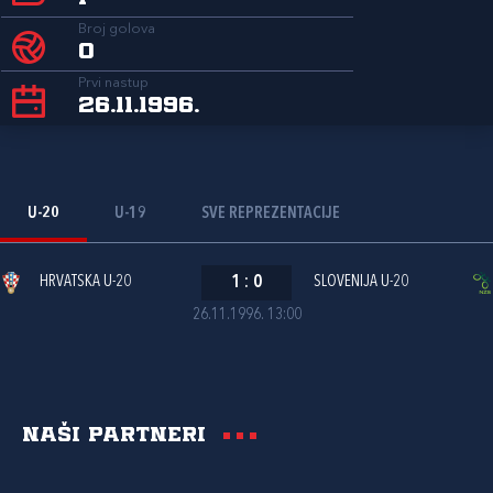
Broj golova
0
Prvi nastup
26.11.1996.
U-20
U-19
SVE REPREZENTACIJE
HRVATSKA U-20
1
:
0
SLOVENIJA U-20
26.11.1996. 13:00
Naši partneri