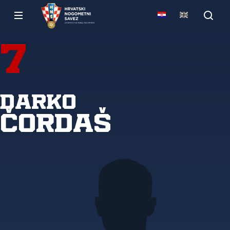
7
Darko
Čordaš