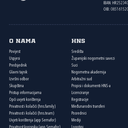
IBAN: HR2523
OIB: 08516152
O nama
HNS
Povijest
Središta
Uspjesi
Županijski nogometni savezi
Predsjednik
Suci
Glavni tajnik
Nogometna akademija
Izvršni odbor
Arbitražni sud
Skupština
Propisi i dokumenti HNS-a
Pristup informacijama
Licenciranje
Opći uvjeti korištenja
Registracije
Privatnost i kolačići (hns.family)
Međunarodni transferi
Privatnost i kolačići (hns.team)
Posrednici
Uvjeti korištenja (app Semafor)
Mediji
Privatnost korisnika (app Semafor)
Logotipi