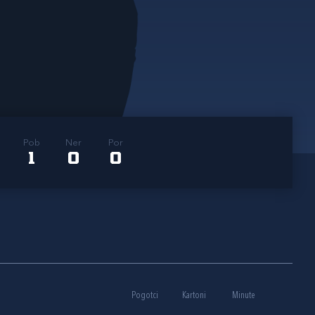
Pob
Ner
Por
1
0
0
Pogotci
Kartoni
Minute