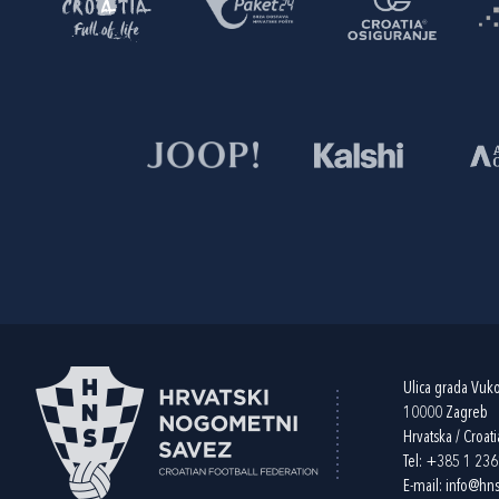
Ulica grada Vuk
10000 Zagreb
Hrvatska / Croati
Tel:
+385 1 23
E-mail:
info@hns