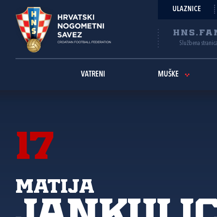
ULAZNICE
HNS.FA
Službena stranic
VATRENI
MUŠKE
17
Matija
Jankuli