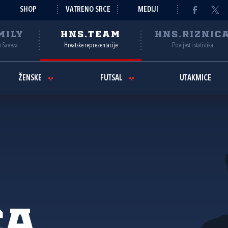
SHOP
VATRENO SRCE
MEDIJI
MILY
HNS.TEAM
HNS.RIZNIC
a Saveza
Hrvatske reprezentacije
Povijest i statistika
ŽENSKE
FUTSAL
UTAKMICE
ca