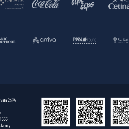
ovara 269A
a
61555
.family