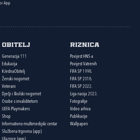
or App
Obitelj
Riznica
Generacija 111
Povijest HNS-a
Edukacija
Povijest Vatrenih
#JednaObitelj
FIFA SP 1998.
Ženski nogomet
FIFA SP 2018.
Veterani
FIFA SP 2022.
Dječji i školski nogomet
Liga nacija 2023.
Osobe s invaliditetom
Fotografije
UEFA Playmakers
Video arhiva
Shop
Publikacije
Informativno-multimedijski centar
Wallpaperi
Službena trgovina (app)
Ulaznice (app)