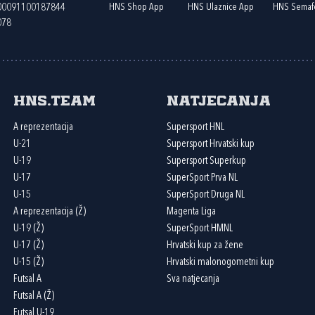
HNS Shop App
HNS Ulaznice App
HNS Semaf
400091100187844
078
HNS.team
Natjecanja
A reprezentacija
Supersport HNL
U-21
Supersport Hrvatski kup
U-19
Supersport Superkup
U-17
SuperSport Prva NL
U-15
SuperSport Druga NL
A reprezentacija (Ž)
Magenta Liga
U-19 (Ž)
SuperSport HMNL
U-17 (Ž)
Hrvatski kup za žene
U-15 (Ž)
Hrvatski malonogometni kup
Futsal A
Sva natjecanja
Futsal A (Ž)
Futsal U-19