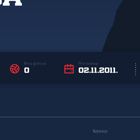
Broj golova
Prvi nastup
0
02.11.2011.
Natjecanje