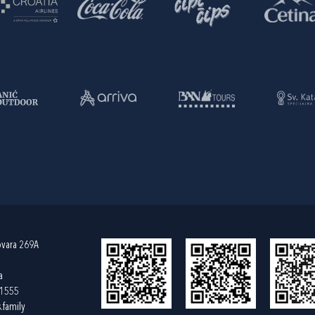
ovara 269A
a
61555
.family