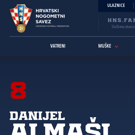
ULAZNICE
HNS.FA
Službena stranic
VATRENI
MUŠKE
8
Danijel
Almaši