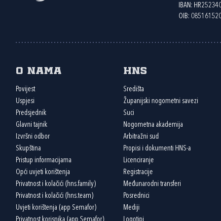
IBAN: HR2523
OIB: 08516152
O nama
HNS
Povijest
Središta
Uspjesi
Županijski nogometni savezi
Predsjednik
Suci
Glavni tajnik
Nogometna akademija
Izvršni odbor
Arbitražni sud
Skupština
Propisi i dokumenti HNS-a
Pristup informacijama
Licenciranje
Opći uvjeti korištenja
Registracije
Privatnost i kolačići (hns.family)
Međunarodni transferi
Privatnost i kolačići (hns.team)
Posrednici
Uvjeti korištenja (app Semafor)
Mediji
Privatnost korisnika (app Semafor)
Logotipi