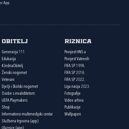
or App
Obitelj
Riznica
Generacija 111
Povijest HNS-a
Edukacija
Povijest Vatrenih
#JednaObitelj
FIFA SP 1998.
Ženski nogomet
FIFA SP 2018.
Veterani
FIFA SP 2022.
Dječji i školski nogomet
Liga nacija 2023.
Osobe s invaliditetom
Fotografije
UEFA Playmakers
Video arhiva
Shop
Publikacije
Informativno-multimedijski centar
Wallpaperi
Službena trgovina (app)
Ulaznice (app)