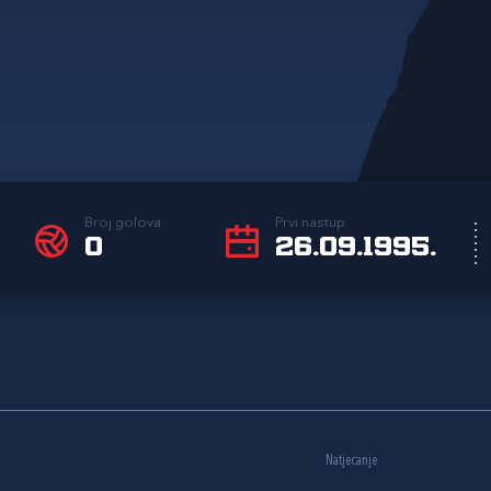
Broj golova
Prvi nastup
0
26.09.1995.
Natjecanje