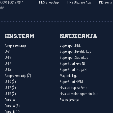
HNS Shop App
HNS Ulaznice App
HNS Semaf
400091100187844
078
HNS.team
Natjecanja
A reprezentacija
Supersport HNL
U-21
Supersport Hrvatski kup
U-19
Supersport Superkup
U-17
SuperSport Prva NL
U-15
SuperSport Druga NL
A reprezentacija (Ž)
Magenta Liga
U-19 (Ž)
SuperSport HMNL
U-17 (Ž)
Hrvatski kup za žene
U-15 (Ž)
Hrvatski malonogometni kup
Futsal A
Sva natjecanja
Futsal A (Ž)
Futsal U-19