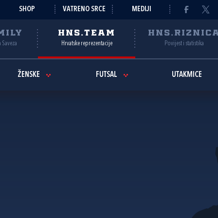
SHOP
VATRENO SRCE
MEDIJI
MILY
HNS.TEAM
HNS.RIZNIC
a Saveza
Hrvatske reprezentacije
Povijest i statistika
ŽENSKE
FUTSAL
UTAKMICE