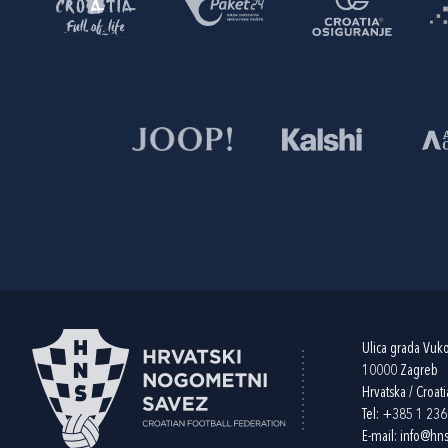
Ulica grada Vuk
10000 Zagreb
Hrvatska / Croati
Tel:
+385 1 23
E-mail:
info@hns