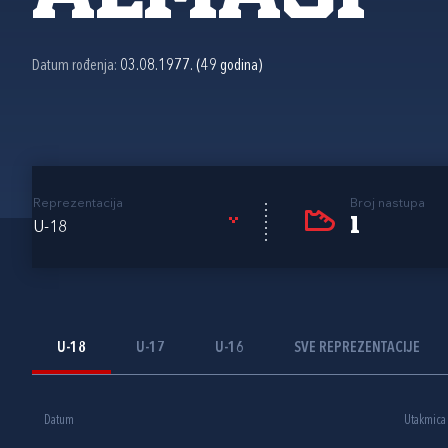
Datum rođenja:
03.08.1977. (49 godina)
Reprezentacija
Broj nastupa
1
U-18
U-18
U-17
U-16
SVE REPREZENTACIJE
Datum
Utakmica