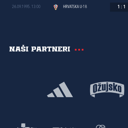
26.09.1995. 13:00
HRVATSKA U-18
1
:
1
Naši partneri