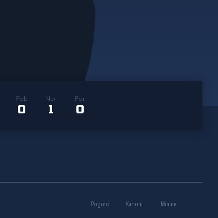
Pob
Ner
Por
0
1
0
Pogotci
Kartoni
Minute