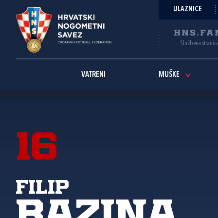
ULAZNICE
HNS.FA
Službena stranic
VATRENI
MUŠKE
16
Filip
Bazina