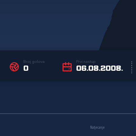
Broj golova
Prvi nastup
0
06.08.2008.
Natjecanje