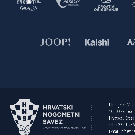
Ulica grada Vuk
10000 Zagreb
Hrvatska / Croati
Tel:
+385 1 23
E-mail:
info@hns