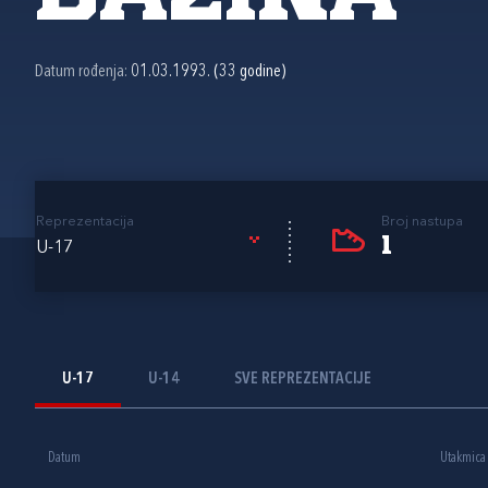
Datum rođenja:
01.03.1993. (33 godine)
Reprezentacija
Broj nastupa
1
U-17
U-17
U-14
SVE REPREZENTACIJE
Datum
Utakmica