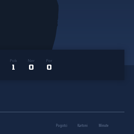
Pob
Ner
Por
1
0
0
Pogotci
Kartoni
Minute