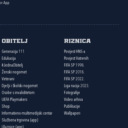
or App
Obitelj
Riznica
Generacija 111
Povijest HNS-a
Edukacija
Povijest Vatrenih
#JednaObitelj
FIFA SP 1998.
Ženski nogomet
FIFA SP 2018.
Veterani
FIFA SP 2022.
Dječji i školski nogomet
Liga nacija 2023.
Osobe s invaliditetom
Fotografije
UEFA Playmakers
Video arhiva
Shop
Publikacije
Informativno-multimedijski centar
Wallpaperi
Službena trgovina (app)
Ulaznice (app)