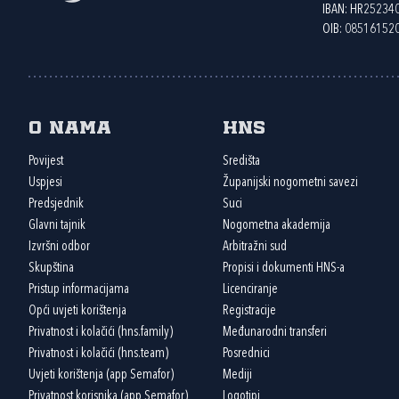
IBAN: HR2523
OIB: 08516152
O nama
HNS
Povijest
Središta
Uspjesi
Županijski nogometni savezi
Predsjednik
Suci
Glavni tajnik
Nogometna akademija
Izvršni odbor
Arbitražni sud
Skupština
Propisi i dokumenti HNS-a
Pristup informacijama
Licenciranje
Opći uvjeti korištenja
Registracije
Privatnost i kolačići (hns.family)
Međunarodni transferi
Privatnost i kolačići (hns.team)
Posrednici
Uvjeti korištenja (app Semafor)
Mediji
Privatnost korisnika (app Semafor)
Logotipi