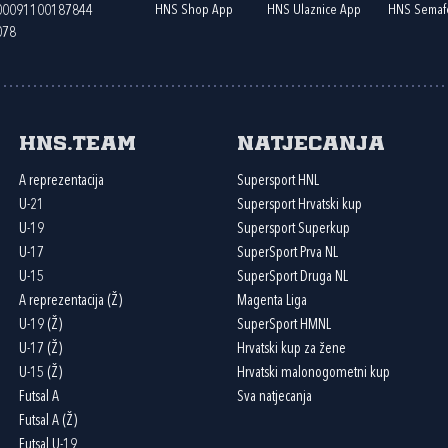
HNS Shop App
HNS Ulaznice App
HNS Semaf
400091100187844
078
HNS.team
Natjecanja
A reprezentacija
Supersport HNL
U-21
Supersport Hrvatski kup
U-19
Supersport Superkup
U-17
SuperSport Prva NL
U-15
SuperSport Druga NL
A reprezentacija (Ž)
Magenta Liga
U-19 (Ž)
SuperSport HMNL
U-17 (Ž)
Hrvatski kup za žene
U-15 (Ž)
Hrvatski malonogometni kup
Futsal A
Sva natjecanja
Futsal A (Ž)
Futsal U-19