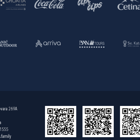
ovara 269A
a
61555
.family