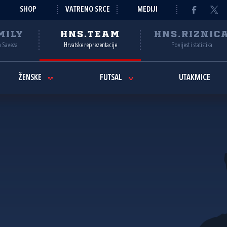
SHOP
VATRENO SRCE
MEDIJI
MILY
HNS.TEAM
HNS.RIZNIC
a Saveza
Hrvatske reprezentacije
Povijest i statistika
ŽENSKE
FUTSAL
UTAKMICE