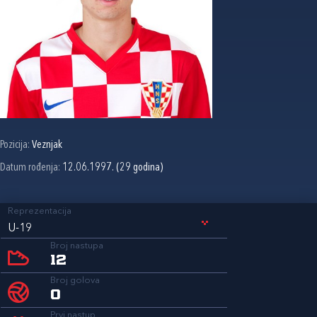
Pozicija:
Veznjak
Datum rođenja:
12.06.1997. (29 godina)
Reprezentacija
U-19
Broj nastupa
12
Broj golova
0
Prvi nastup