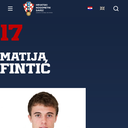
17
Matija
Fintić