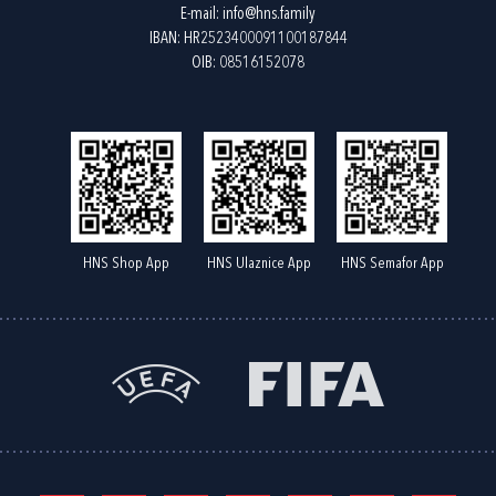
E-mail:
info@hns.family
IBAN: HR2523400091100187844
OIB: 08516152078
HNS Shop App
HNS Ulaznice App
HNS Semafor App