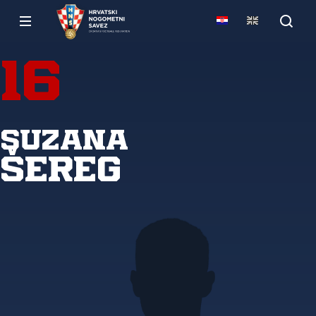
16
Suzana
Šereg