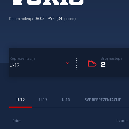
Datum rođenja:
08.03.1992. (34 godine)
Reprezentacija
Broj nastupa
2
U-19
U-19
U-17
U-15
SVE REPREZENTACIJE
Datum
Utakmica