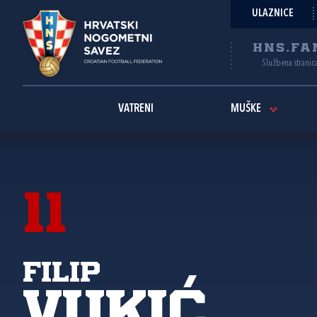
ULAZNICE
HNS.FA
Službena stranic
VATRENI
MUŠKE
11
Filip
Vukić