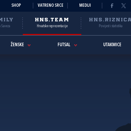
SHOP
VATRENO SRCE
MEDIJI
MILY
HNS.TEAM
HNS.RIZNIC
a Saveza
Hrvatske reprezentacije
Povijest i statistika
ŽENSKE
FUTSAL
UTAKMICE