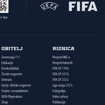
or App
Obitelj
Riznica
Generacija 111
Povijest HNS-a
Edukacija
Povijest Vatrenih
#JednaObitelj
FIFA SP 1998.
Ženski nogomet
FIFA SP 2018.
Veterani
FIFA SP 2022.
Dječji i školski nogomet
Liga nacija 2023.
Osobe s invaliditetom
Fotografije
UEFA Playmakers
Video arhiva
Shop
Publikacije