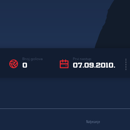
Broj golova
Prvi nastup
0
07.09.2010.
Natjecanje