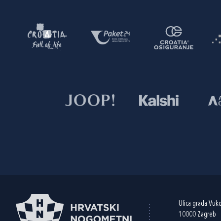
Ulica grada Vuk
10000 Zagreb