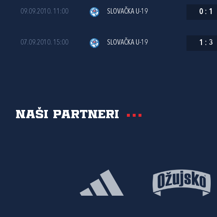
09.09.2010. 11:00
SLOVAČKA U-19
0
:
1
07.09.2010. 15:00
SLOVAČKA U-19
1
:
3
Naši partneri