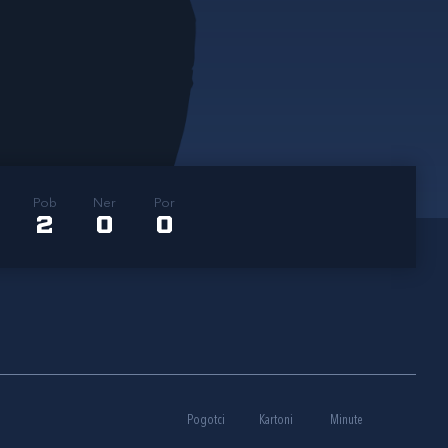
Pob
Ner
Por
2
0
0
Pogotci
Kartoni
Minute