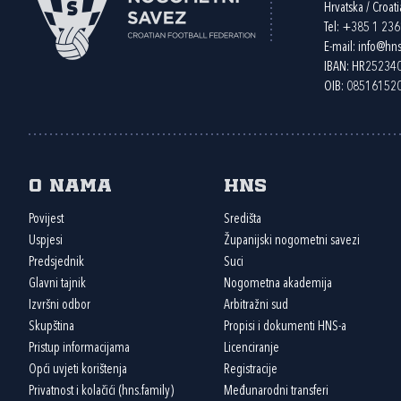
Hrvatska / Croati
Tel:
+385 1 23
E-mail:
info@hns
IBAN: HR2523
OIB: 08516152
O nama
HNS
Povijest
Središta
Uspjesi
Županijski nogometni savezi
Predsjednik
Suci
Glavni tajnik
Nogometna akademija
Izvršni odbor
Arbitražni sud
Skupština
Propisi i dokumenti HNS-a
Pristup informacijama
Licenciranje
Opći uvjeti korištenja
Registracije
Privatnost i kolačići (hns.family)
Međunarodni transferi