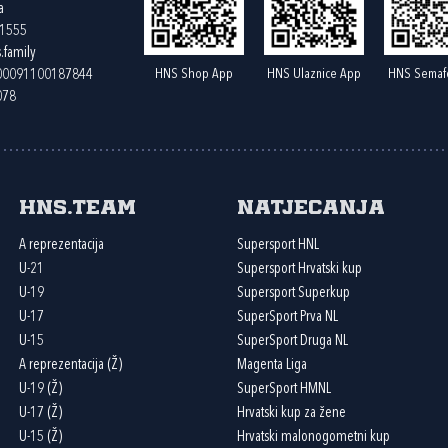
a
61555
.family
HNS Shop App
HNS Ulaznice App
HNS Semaf
400091100187844
078
HNS.team
Natjecanja
A reprezentacija
Supersport HNL
U-21
Supersport Hrvatski kup
U-19
Supersport Superkup
U-17
SuperSport Prva NL
U-15
SuperSport Druga NL
A reprezentacija (Ž)
Magenta Liga
U-19 (Ž)
SuperSport HMNL
U-17 (Ž)
Hrvatski kup za žene
U-15 (Ž)
Hrvatski malonogometni kup