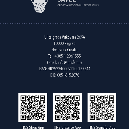
Ulica grada Vukovara 269A
10000 Zagreb
Hrvatska / Croatia
Tel:
+385 1 2361555
E-mail:
info@hns.family
IBAN: HR2523400091100187844
OIB: 08516152078
HNS Shop App
HNS Ulaznice App
HNS Semafor App