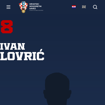
8
Ivan
Lovrić