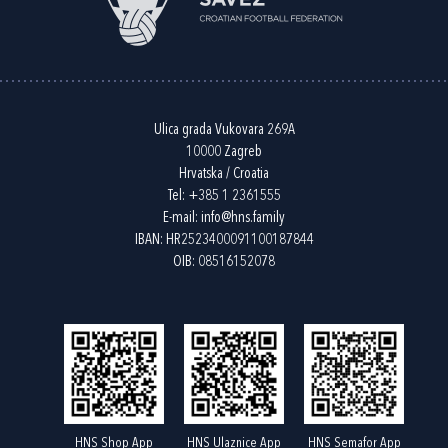
Ulica grada Vukovara 269A
10000 Zagreb
Hrvatska / Croatia
Tel:
+385 1 2361555
E-mail:
info@hns.family
IBAN: HR2523400091100187844
OIB: 08516152078
HNS Shop App
HNS Ulaznice App
HNS Semafor App