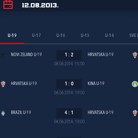
12.08.2013.
U-19
U-17
U-16
U-15
U-14
SVE 
NOVI ZELAND U-19
1
:
2
HRVATSKA U-19
08.06.2014. 15:00
HRVATSKA U-19
1
:
0
KINA U-19
06.06.2014. 19:00
BRAZIL U-19
4
:
1
HRVATSKA U-19
04.06.2014. 19:00