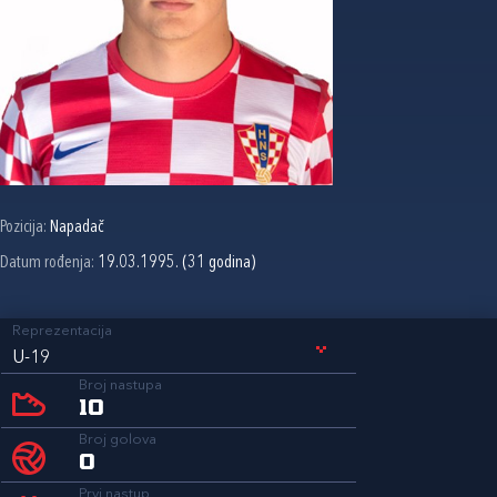
Pozicija:
Napadač
Datum rođenja:
19.03.1995. (31 godina)
Reprezentacija
U-19
Broj nastupa
10
Broj golova
0
Prvi nastup