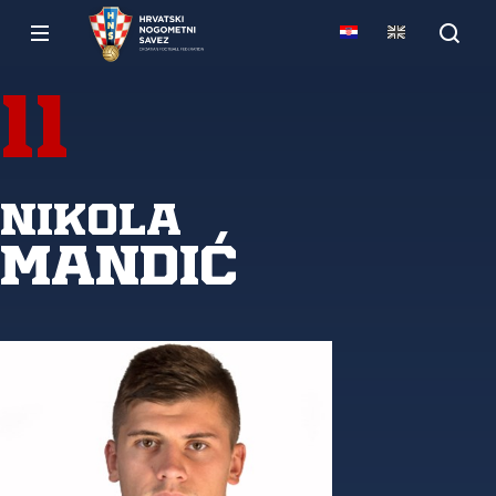
11
Nikola
Mandić