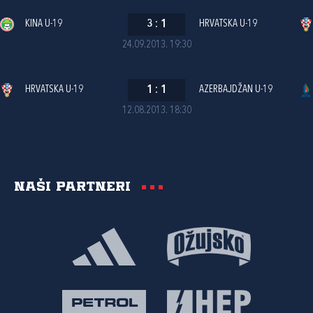
KINA U-19
3
:
1
HRVATSKA U-19
24.09.2013. 19:30
HRVATSKA U-19
1
:
1
AZERBAJDŽAN U-19
12.08.2013. 18:30
Naši partneri