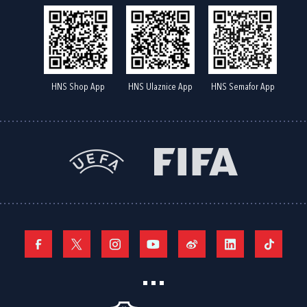
HNS Shop App
HNS Ulaznice App
HNS Semafor App