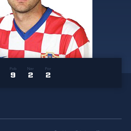
Pob
Ner
Por
9
2
2