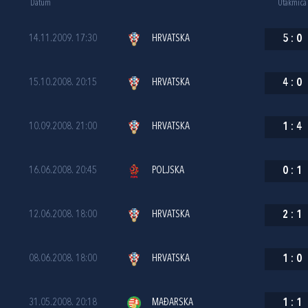
Datum
Utakmica
14.11.2009. 17:30
HRVATSKA
5
:
0
15.10.2008. 20:15
HRVATSKA
4
:
0
10.09.2008. 21:00
HRVATSKA
1
:
4
16.06.2008. 20:45
POLJSKA
0
:
1
12.06.2008. 18:00
HRVATSKA
2
:
1
08.06.2008. 18:00
HRVATSKA
1
:
0
31.05.2008. 20:18
MAĐARSKA
1
:
1