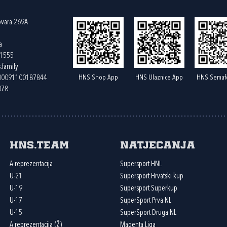
ovara 269A
a
61555
.family
HNS Shop App
HNS Ulaznice App
HNS Semaf
400091100187844
078
HNS.team
Natjecanja
A reprezentacija
Supersport HNL
U-21
Supersport Hrvatski kup
U-19
Supersport Superkup
U-17
SuperSport Prva NL
U-15
SuperSport Druga NL
A reprezentacija (Ž)
Magenta Liga