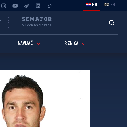
HR
EN
A
SEMAFOR
Sva domaća natjecanja
NAVIJAČI
RIZNICA