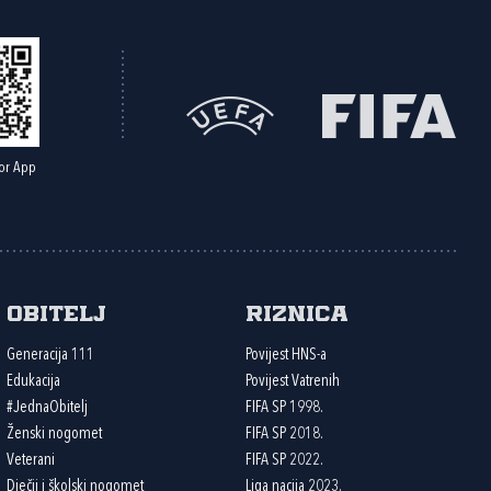
or App
Obitelj
Riznica
Generacija 111
Povijest HNS-a
Edukacija
Povijest Vatrenih
#JednaObitelj
FIFA SP 1998.
Ženski nogomet
FIFA SP 2018.
Veterani
FIFA SP 2022.
Dječji i školski nogomet
Liga nacija 2023.