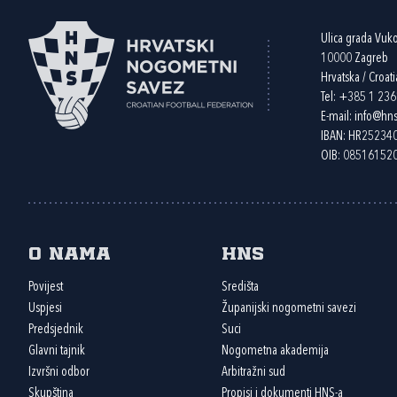
Ulica grada Vuk
10000 Zagreb
Hrvatska / Croati
Tel:
+385 1 23
E-mail:
info@hns
IBAN: HR2523
OIB: 08516152
O nama
HNS
Povijest
Središta
Uspjesi
Županijski nogometni savezi
Predsjednik
Suci
Glavni tajnik
Nogometna akademija
Izvršni odbor
Arbitražni sud
Skupština
Propisi i dokumenti HNS-a