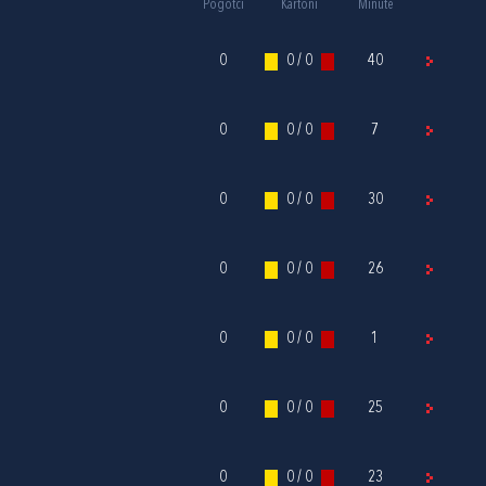
Pogotci
Kartoni
Minute
0
0 / 0
40
0
0 / 0
7
0
0 / 0
30
0
0 / 0
26
0
0 / 0
1
0
0 / 0
25
0
0 / 0
23