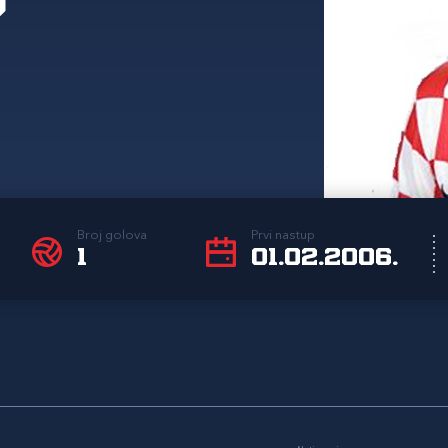
Broj golova
Prvi nastup
1
01.02.2006.