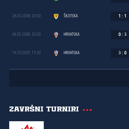
26.03.2008. 20:00
ŠKOTSKA
1
:
1
06.02.2008. 20:30
HRVATSKA
0
:
3
16.10.2007. 17:30
HRVATSKA
3
:
0
Završni turniri