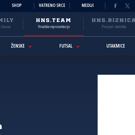
SHOP
VATRENO SRCE
MEDIJI
MILY
HNS.TEAM
HNS.RIZNIC
a Saveza
Hrvatske reprezentacije
Povijest i statistika
ŽENSKE
FUTSAL
UTAKMICE
ć