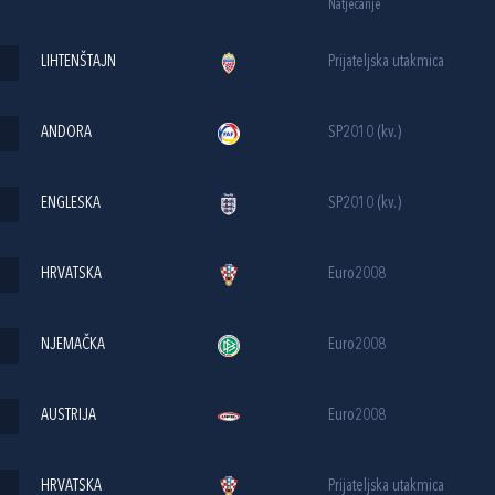
Natjecanje
LIHTENŠTAJN
Prijateljska utakmica
ANDORA
SP2010 (kv.)
ENGLESKA
SP2010 (kv.)
HRVATSKA
Euro2008
NJEMAČKA
Euro2008
AUSTRIJA
Euro2008
HRVATSKA
Prijateljska utakmica