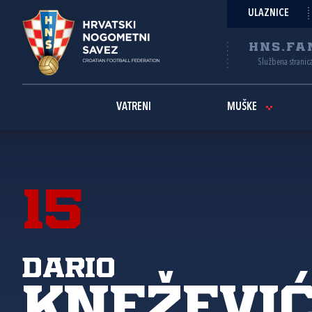
ULAZNICE
HNS.FA
Službena stranic
VATRENI
MUŠKE
15
Dario
Kneževi