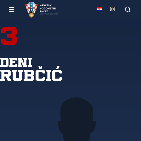
3
Deni
Rubčić