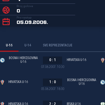
Broj golova
0
Prvi nastup
05.09.2006.
U-16
U-14
SVE REPREZENTACIJE
BOSNA I HERCEGOVINA
0
:
1
HRVATSKA U-16
U-16
07.06.2007. 10:30
BOSNA I HERCEGOVINA
HRVATSKA U-16
1
:
0
U-16
05.06.2007. 18:00
HRVATSKA U-16
2
:
2
IRSKA U-16