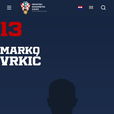
13
Marko
Vrkić