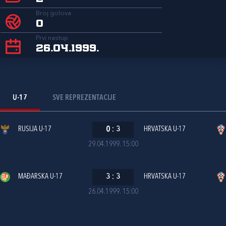
Broj golova
0
Prvi nastup
26.04.1999.
U-17
SVE REPREZENTACIJE
RUSIJA U-17
0
:
3
HRVATSKA U-17
29.04.1999. 15:00
MAĐARSKA U-17
3
:
3
HRVATSKA U-17
26.04.1999. 15:00