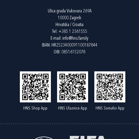
Ulica grada Vukovara 269A
10000 Zagreb
Hrvatska / Croatia
Tel:
+385 1 2361555
E-mail:
info@hns.family
IBAN: HR2523400091100187844
OIB: 08516152078
HNS Shop App
HNS Ulaznice App
HNS Semafor App