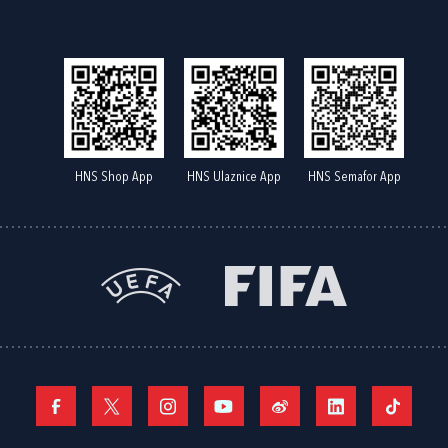
HNS Shop App
HNS Ulaznice App
HNS Semafor App