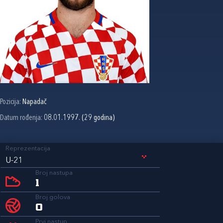
Pozicija:
Napadač
Datum rođenja:
08.01.1997. (29 godina)
Reprezentacija
U-21
Broj nastupa
1
Broj golova
0
Prvi nastup