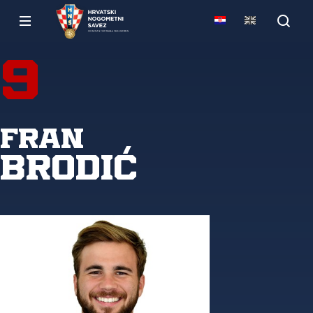
9
Fran
Brodić