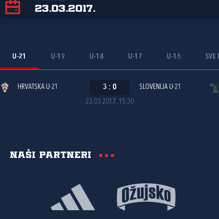
23.03.2017.
U-21
U-19
U-18
U-17
U-16
SVE 
HRVATSKA U-21
3
:
0
SLOVENIJA U-21
23.03.2017. 15:30
Naši partneri