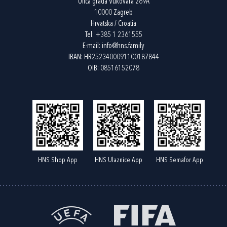
Ulica grada Vukovara 269A
10000 Zagreb
Hrvatska / Croatia
Tel:
+385 1 2361555
E-mail:
info@hns.family
IBAN: HR2523400091100187844
OIB: 08516152078
HNS Shop App
HNS Ulaznice App
HNS Semafor App