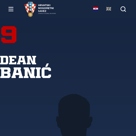
9
Dean
Banić