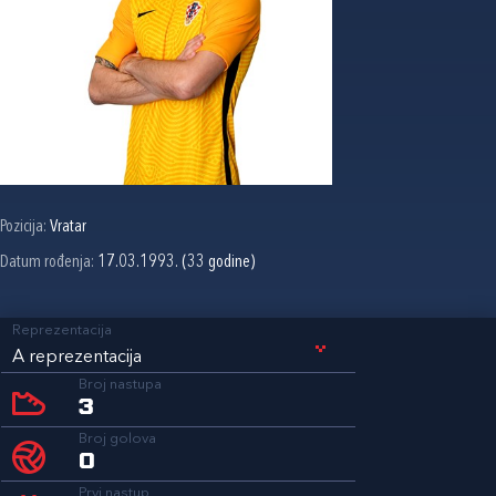
Pozicija:
Vratar
Datum rođenja:
17.03.1993. (33 godine)
Reprezentacija
A reprezentacija
Broj nastupa
3
Broj golova
0
Prvi nastup