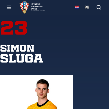
23
Simon
Sluga