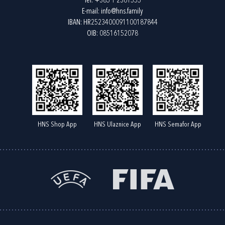
Tel:
+385 1 2361555
E-mail:
info@hns.family
IBAN: HR2523400091100187844
OIB: 08516152078
HNS Shop App
HNS Ulaznice App
HNS Semafor App