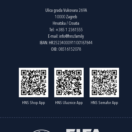
Ulica grada Vukovara 269A
10000 Zagreb
Hrvatska / Croatia
Tel:
+385 1 2361555
E-mail:
info@hns.family
IBAN: HR2523400091100187844
OIB: 08516152078
HNS Shop App
HNS Ulaznice App
HNS Semafor App