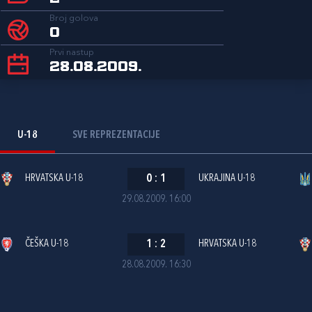
Broj golova
0
Prvi nastup
28.08.2009.
U-18
SVE REPREZENTACIJE
HRVATSKA U-18
0
:
1
UKRAJINA U-18
29.08.2009. 16:00
ČEŠKA U-18
1
:
2
HRVATSKA U-18
28.08.2009. 16:30