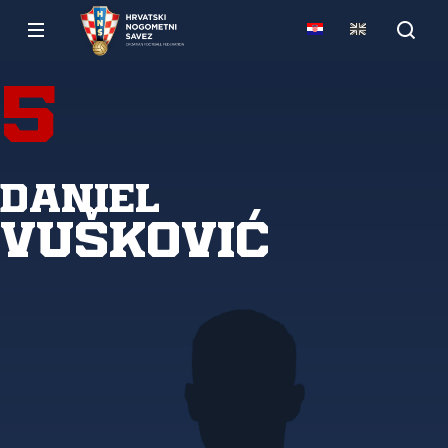
5
Daniel
Vušković