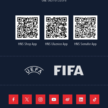
OIB: 08516152078
HNS Shop App
HNS Ulaznice App
HNS Semafor App