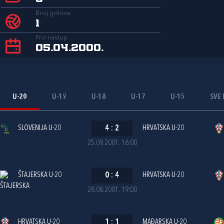
Broj golova
1
Prvi nastup
05.04.2000.
U-20
U-19
U-18
U-17
U-15
SVE 
SLOVENIJA U-20
4
:
2
HRVATSKA U-20
25.09.2001. 16:00
ŠTAJERSKA U-20
0
:
4
HRVATSKA U-20
28.08.2001. 19:00
HRVATSKA U-20
1
:
1
MAĐARSKA U-20