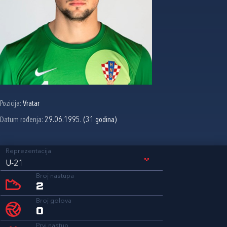
Pozicija:
Vratar
Datum rođenja:
29.06.1995. (31 godina)
Reprezentacija
U-21
Broj nastupa
2
Broj golova
0
Prvi nastup