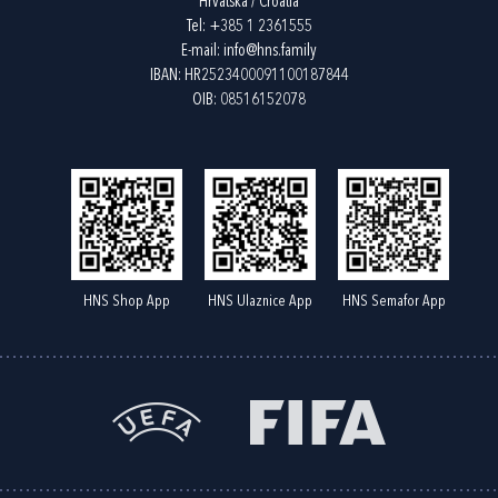
Hrvatska / Croatia
Tel:
+385 1 2361555
E-mail:
info@hns.family
IBAN: HR2523400091100187844
OIB: 08516152078
HNS Shop App
HNS Ulaznice App
HNS Semafor App