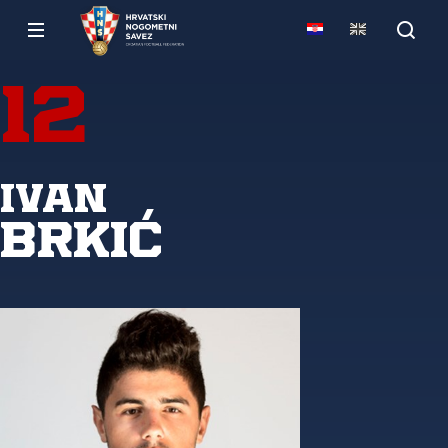
12
Ivan
Brkić