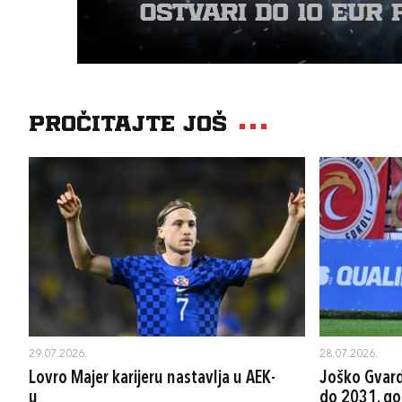
Pročitajte još
29.07.2026.
28.07.2026.
Lovro Majer karijeru nastavlja u AEK-
Joško Gvard
u
do 2031. go