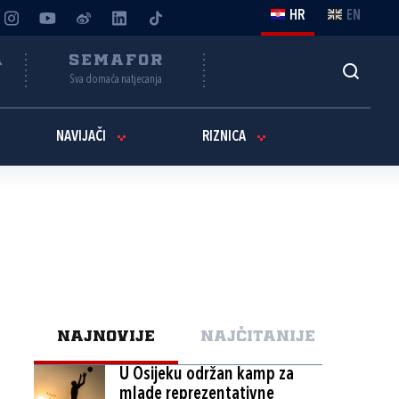
HR
EN
A
SEMAFOR
Sva domaća natjecanja
NAVIJAČI
RIZNICA
NAJNOVIJE
NAJČITANIJE
U Osijeku održan kamp za
mlade reprezentativne