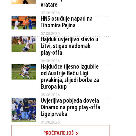
vratare
07.08.2026.
HNS osuđuje napad na
Tihomira Pejina
07.08.2026.
Hajduk uvjerljivo slavio u
Litvi, stigao nadomak
play-offa
06.08.2026.
Hajdučice tijesno izgubile
od Austrije Beč u Ligi
prvakinja, slijedi borba za
Europa kup
05.08.2026.
Uvjerljiva pobjeda dovela
Dinamo na prag play-offa
Lige prvaka
04.08.2026.
PROČITAJTE JOŠ