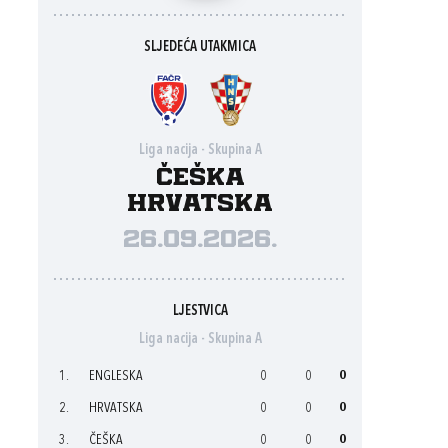
SLJEDEĆA UTAKMICA
Liga nacija - Skupina A
Češka
Hrvatska
26.09.2026.
LJESTVICA
Liga nacija - Skupina A
1.
ENGLESKA
0
0
0
2.
HRVATSKA
0
0
0
3.
ČEŠKA
0
0
0