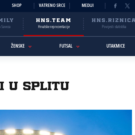
SHOP
VATRENO SRCE
MEDIJI
MILY
HNS.TEAM
HNS.RIZNIC
a Saveza
Hrvatske reprezentacije
Povijest i statistika
ŽENSKE
FUTSAL
UTAKMICE
i u Splitu