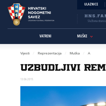
ULAZNICE
HNS.FA
Službena stranic
VATRENI
MUŠKE
Vijesti
/
Reprezentacija
/
Muška
/
A
Uzbudljivi rem
13.06.2015.