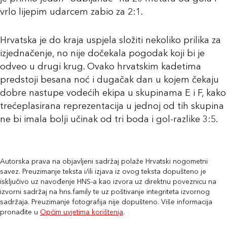
vrlo lijepim udarcem zabio za 2:1.
Hrvatska je do kraja uspjela složiti nekoliko prilika za
izjednačenje, no nije dočekala pogodak koji bi je
odveo u drugi krug. Ovako hrvatskim kadetima
predstoji besana noć i dugačak dan u kojem čekaju
dobre nastupe vodećih ekipa u skupinama E i F, kako
trećeplasirana reprezentacija u jednoj od tih skupina
ne bi imala bolji učinak od tri boda i gol-razlike 3:5.
Autorska prava na objavljeni sadržaj polaže Hrvatski nogometni
savez. Preuzimanje teksta i/ili izjava iz ovog teksta dopušteno je
isključivo uz navođenje HNS-a kao izvora uz direktnu poveznicu na
izvorni sadržaj na hns.family te uz poštivanje integriteta izvornog
sadržaja. Preuzimanje fotografija nije dopušteno. Više informacija
pronađite u
Općim uvjetima korištenja
.