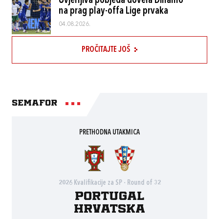
Uvjerljiva pobjeda dovela Dinamo
na prag play-offa Lige prvaka
04.08.2026.
PROČITAJTE JOŠ
Semafor
PRETHODNA UTAKMICA
2026 Kvalifikacije za SP - Round of 32
Portugal
Hrvatska