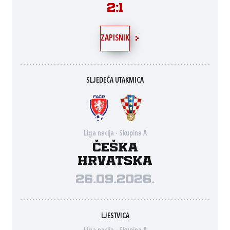
2:1
ZAPISNIK
SLJEDEĆA UTAKMICA
Liga nacija - Skupina A
Češka
Hrvatska
26.09.2026.
LJESTVICA