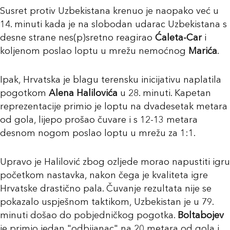
Susret protiv Uzbekistana krenuo je naopako već u
14. minuti kada je na slobodan udarac Uzbekistana s
desne strane nes(p)sretno reagirao
Ćaleta-Car
i
koljenom poslao loptu u mrežu nemoćnog
Marića
.
Ipak, Hrvatska je blagu terensku inicijativu naplatila
pogotkom
Alena Halilovića
u 28. minuti. Kapetan
reprezentacije primio je loptu na dvadesetak metara
od gola, lijepo prošao čuvare i s 12-13 metara
desnom nogom poslao loptu u mrežu za 1:1.
Upravo je Halilović zbog ozljede morao napustiti igru
početkom nastavka, nakon čega je kvaliteta igre
Hrvatske drastično pala. Čuvanje rezultata nije se
pokazalo uspješnom taktikom, Uzbekistan je u 79.
minuti došao do pobjedničkog pogotka.
Boltabojev
je primio jedan "odbijanac" na 20 metara od gola i