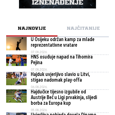
NAJNOVIJE
NAJČITANIJE
U Osijeku održan kamp za mlade
reprezentativne vratare
07.08.2026.
HNS osuđuje napad na Tihomira
Pejina
07.08.2026.
Hajduk uvjerljivo slavio u Litvi,
stigao nadomak play-offa
06.08.2026.
Hajdučice tijesno izgubile od
Austrije Beč u Ligi prvakinja, slijedi
borba za Europa kup
05.08.2026.