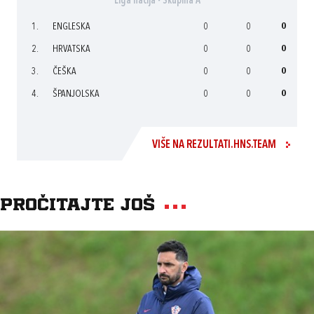
Liga nacija - Skupina A
1.
ENGLESKA
0
0
0
2.
HRVATSKA
0
0
0
3.
ČEŠKA
0
0
0
4.
ŠPANJOLSKA
0
0
0
VIŠE NA REZULTATI.HNS.TEAM
Pročitajte još