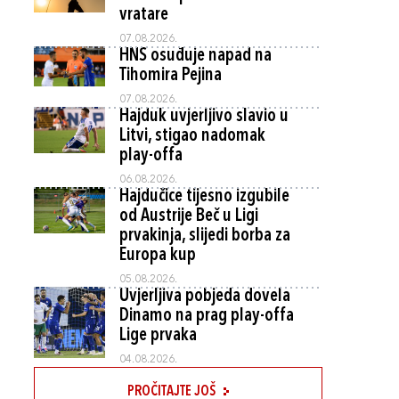
vratare
07.08.2026.
HNS osuđuje napad na
Tihomira Pejina
07.08.2026.
Hajduk uvjerljivo slavio u
Litvi, stigao nadomak
play-offa
06.08.2026.
Hajdučice tijesno izgubile
od Austrije Beč u Ligi
prvakinja, slijedi borba za
Europa kup
05.08.2026.
Uvjerljiva pobjeda dovela
Dinamo na prag play-offa
Lige prvaka
04.08.2026.
PROČITAJTE JOŠ