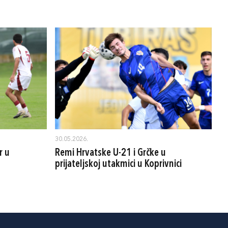
30.05.2026.
r u
Remi Hrvatske U-21 i Grčke u
prijateljskoj utakmici u Koprivnici