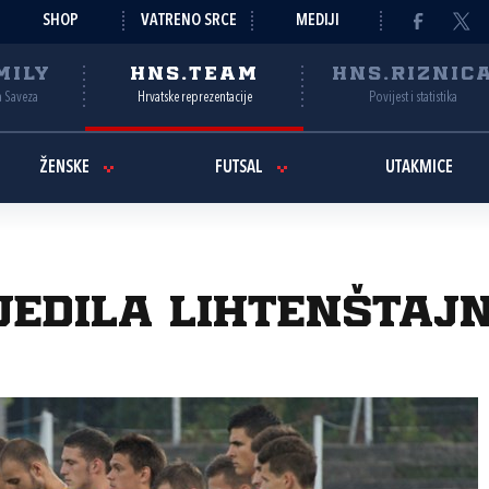
SHOP
VATRENO SRCE
MEDIJI
MILY
HNS.TEAM
HNS.RIZNIC
a Saveza
Hrvatske reprezentacije
Povijest i statistika
ŽENSKE
FUTSAL
UTAKMICE
edila Lihtenštajn