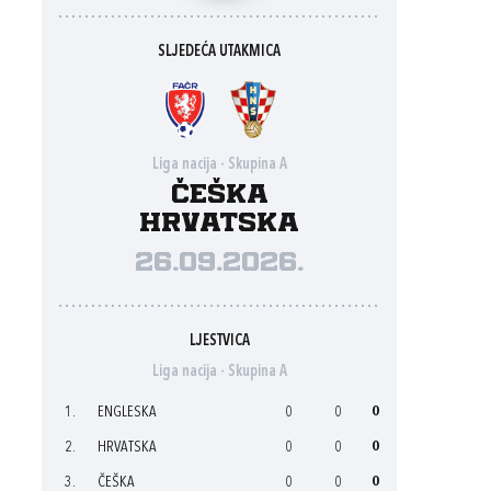
SLJEDEĆA UTAKMICA
Liga nacija - Skupina A
Češka
Hrvatska
26.09.2026.
LJESTVICA
Liga nacija - Skupina A
1.
ENGLESKA
0
0
0
2.
HRVATSKA
0
0
0
3.
ČEŠKA
0
0
0