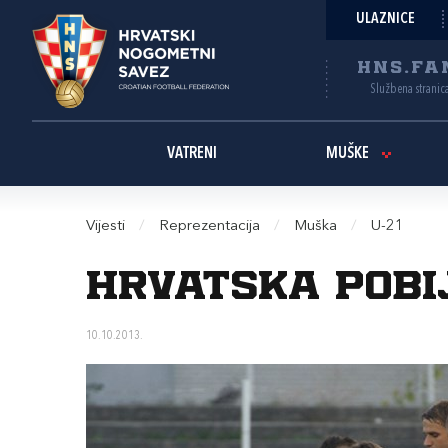
ULAZNICE
HNS.FA
Službena stranic
VATRENI
MUŠKE
Vijesti
/
Reprezentacija
/
Muška
/
U-21
Hrvatska pobij
10.10.2013.