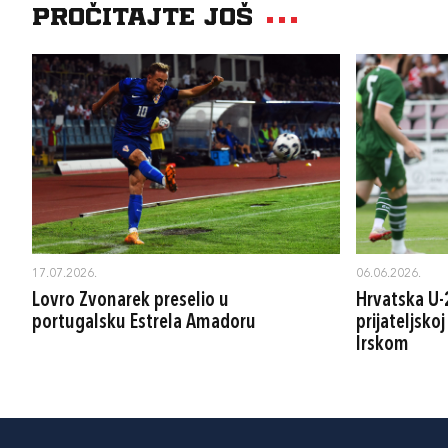
Pročitajte još
17.07.2026.
06.06.2026.
Lovro Zvonarek preselio u
Hrvatska U-
portugalsku Estrela Amadoru
prijateljskoj
Irskom