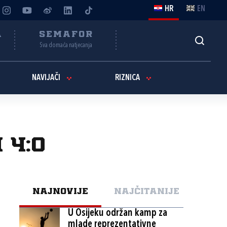
HR
EN
A
SEMAFOR
Sva domaća natjecanja
NAVIJAČI
RIZNICA
 4:0
NAJNOVIJE
NAJČITANIJE
U Osijeku održan kamp za
mlade reprezentativne