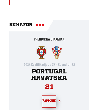
Semafor
PRETHODNA UTAKMICA
2026 Kvalifikacije za SP - Round of 32
Portugal
Hrvatska
2:1
ZAPISNIK