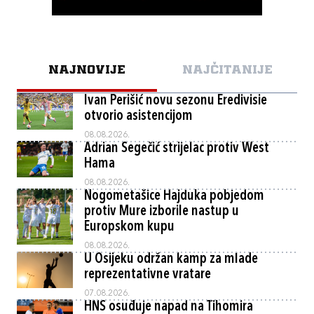
NAJNOVIJE
NAJČITANIJE
Ivan Perišić novu sezonu Eredivisie
otvorio asistencijom
08.08.2026.
Adrian Segečić strijelac protiv West
Hama
08.08.2026.
Nogometašice Hajduka pobjedom
protiv Mure izborile nastup u
Europskom kupu
08.08.2026.
U Osijeku održan kamp za mlade
reprezentativne vratare
07.08.2026.
HNS osuđuje napad na Tihomira