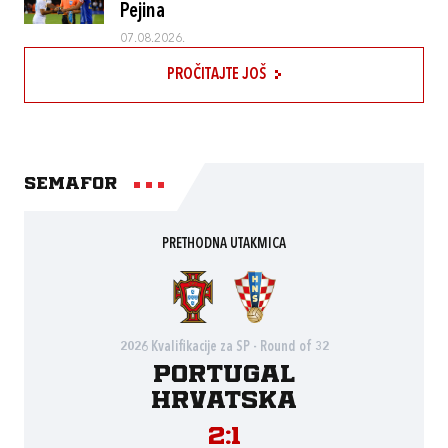
Pejina
07.08.2026.
PROČITAJTE JOŠ
Semafor
PRETHODNA UTAKMICA
2026 Kvalifikacije za SP - Round of 32
Portugal
Hrvatska
2:1