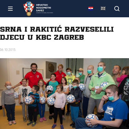
Srna i Rakitić razveselili
djecu u KBC Zagreb
06.10.2015.