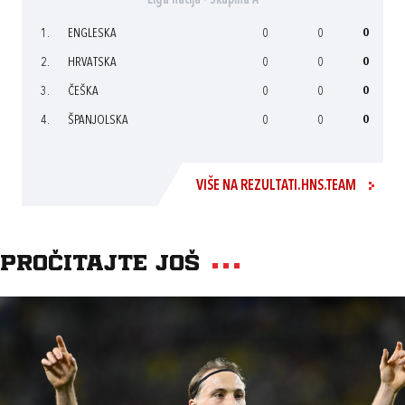
Liga nacija - Skupina A
1.
ENGLESKA
0
0
0
2.
HRVATSKA
0
0
0
3.
ČEŠKA
0
0
0
4.
ŠPANJOLSKA
0
0
0
VIŠE NA REZULTATI.HNS.TEAM
Pročitajte još