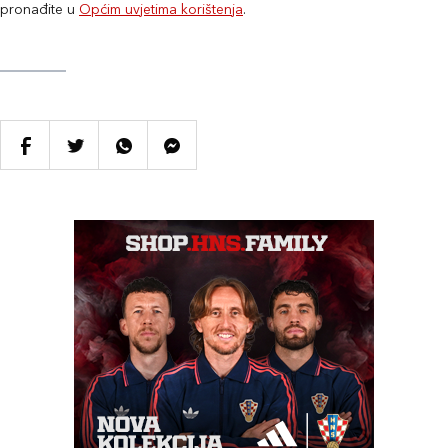
pronađite u
Općim uvjetima korištenja
.