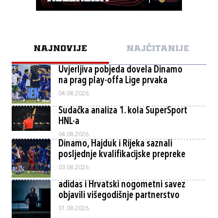
NAJNOVIJE
NAJČITANIJE
Uvjerljiva pobjeda dovela Dinamo
na prag play-offa Lige prvaka
04.08.2026.
Sudačka analiza 1. kola SuperSport
HNL-a
04.08.2026.
Dinamo, Hajduk i Rijeka saznali
posljednje kvalifikacijske prepreke
03.08.2026.
adidas i Hrvatski nogometni savez
objavili višegodišnje partnerstvo
01.08.2026.