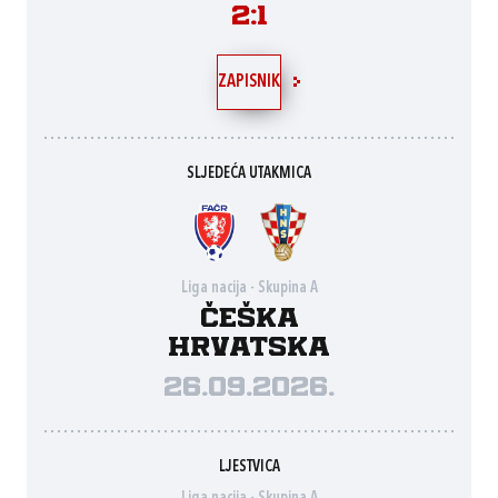
2:1
ZAPISNIK
SLJEDEĆA UTAKMICA
Liga nacija - Skupina A
Češka
Hrvatska
26.09.2026.
LJESTVICA