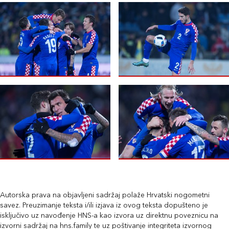
Autorska prava na objavljeni sadržaj polaže Hrvatski nogometni
savez. Preuzimanje teksta i/ili izjava iz ovog teksta dopušteno je
isključivo uz navođenje HNS-a kao izvora uz direktnu poveznicu na
izvorni sadržaj na hns.family te uz poštivanje integriteta izvornog