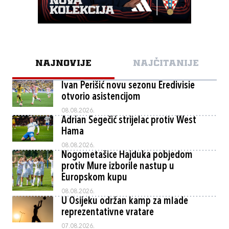
NAJNOVIJE
NAJČITANIJE
Ivan Perišić novu sezonu Eredivisie
otvorio asistencijom
08.08.2026.
Adrian Segečić strijelac protiv West
Hama
08.08.2026.
Nogometašice Hajduka pobjedom
protiv Mure izborile nastup u
Europskom kupu
08.08.2026.
U Osijeku održan kamp za mlade
reprezentativne vratare
07.08.2026.