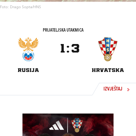
Foto: Drago Sopta/HNS
PRIJATELJSKA UTAKMICA
1
:
3
RUSIJA
HRVATSKA
IZVJEŠTAJ