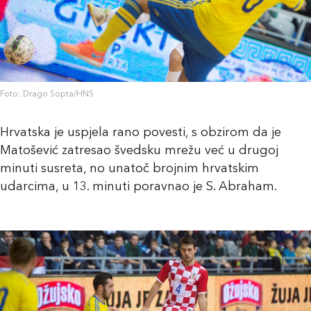
Foto: Drago Sopta/HNS
Hrvatska je uspjela rano povesti, s obzirom da je
Matošević zatresao švedsku mrežu već u drugoj
minuti susreta, no unatoč brojnim hrvatskim
udarcima, u 13. minuti poravnao je S. Abraham.