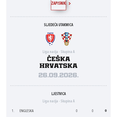
ZAPISNIK
SLJEDEĆA UTAKMICA
Liga nacija - Skupina A
Češka
Hrvatska
26.09.2026.
LJESTVICA
Liga nacija - Skupina A
1.
ENGLESKA
0
0
0