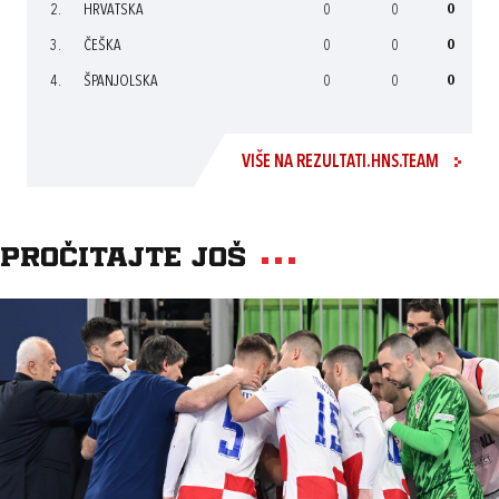
2.
HRVATSKA
0
0
0
3.
ČEŠKA
0
0
0
4.
ŠPANJOLSKA
0
0
0
VIŠE NA REZULTATI.HNS.TEAM
Pročitajte još