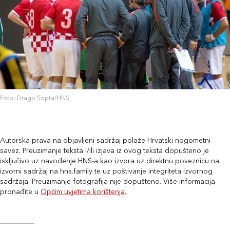
Foto: Drago Sopta/HNS
Autorska prava na objavljeni sadržaj polaže Hrvatski nogometni
savez. Preuzimanje teksta i/ili izjava iz ovog teksta dopušteno je
isključivo uz navođenje HNS-a kao izvora uz direktnu poveznicu na
izvorni sadržaj na hns.family te uz poštivanje integriteta izvornog
sadržaja. Preuzimanje fotografija nije dopušteno. Više informacija
pronađite u
Općim uvjetima korištenja
.