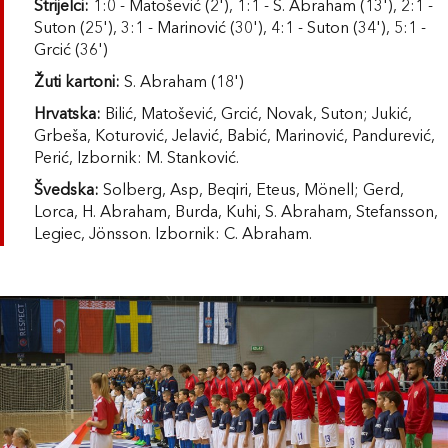
Strijelci:
1:0 - Matošević (2'), 1:1 - S. Abraham (13'), 2:1 -
Suton (25'), 3:1 - Marinović (30'), 4:1 - Suton (34'), 5:1 -
Grcić (36')
Žuti kartoni:
S. Abraham (18')
Hrvatska:
Bilić, Matošević, Grcić, Novak, Suton; Jukić,
Grbeša, Koturović, Jelavić, Babić, Marinović, Pandurević,
Perić, Izbornik: M. Stanković.
Švedska:
Solberg, Asp, Beqiri, Eteus, Mönell; Gerd,
Lorca, H. Abraham, Burda, Kuhi, S. Abraham, Stefansson,
Legiec, Jönsson. Izbornik: C. Abraham.