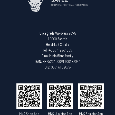
Ulica grada Vukovara 269A
10000 Zagreb
Hrvatska / Croatia
Tel:
+385 1 2361555
E-mail:
info@hns.family
IBAN: HR2523400091100187844
OIB: 08516152078
HNS Shop App
HNS Ulaznice App
HNS Semafor App