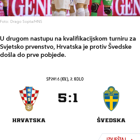
Foto: Drago Sopta/HNS
U drugom nastupu na kvalifikacijskom turniru za
Svjetsko prvenstvo, Hrvatska je protiv Švedske
došla do prve pobjede.
SP2016 (KV.), 2. KOLO
5
:
1
HRVATSKA
ŠVEDSKA