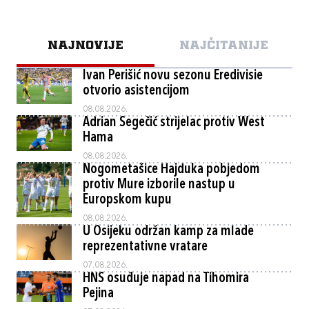
NAJNOVIJE
NAJČITANIJE
Ivan Perišić novu sezonu Eredivisie
otvorio asistencijom
08.08.2026.
Adrian Segečić strijelac protiv West
Hama
08.08.2026.
Nogometašice Hajduka pobjedom
protiv Mure izborile nastup u
Europskom kupu
08.08.2026.
U Osijeku održan kamp za mlade
reprezentativne vratare
07.08.2026.
HNS osuđuje napad na Tihomira
Pejina