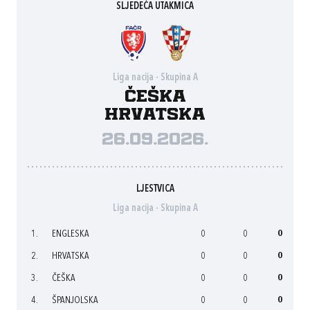
SLJEDEĆA UTAKMICA
Liga nacija - Skupina A
Češka
Hrvatska
26.09.2026.
LJESTVICA
Liga nacija - Skupina A
1.
ENGLESKA
0
0
0
2.
HRVATSKA
0
0
0
3.
ČEŠKA
0
0
0
4.
ŠPANJOLSKA
0
0
0