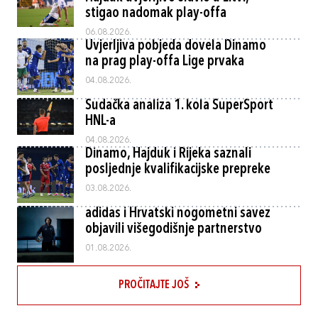
stigao nadomak play-offa
06.08.2026.
Uvjerljiva pobjeda dovela Dinamo
na prag play-offa Lige prvaka
04.08.2026.
Sudačka analiza 1. kola SuperSport
HNL-a
04.08.2026.
Dinamo, Hajduk i Rijeka saznali
posljednje kvalifikacijske prepreke
03.08.2026.
adidas i Hrvatski nogometni savez
objavili višegodišnje partnerstvo
01.08.2026.
PROČITAJTE JOŠ