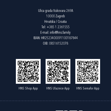
Ulica grada Vukovara 269A
10000 Zagreb
Hrvatska / Croatia
Tel:
+385 1 2361555
E-mail:
info@hns.family
IBAN: HR2523400091100187844
OIB: 08516152078
HNS Shop App
HNS Ulaznice App
HNS Semafor App