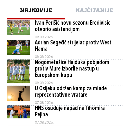
NAJNOVIJE
NAJČITANIJE
Ivan Perišić novu sezonu Eredivisie
otvorio asistencijom
08.08.2026.
Adrian Segečić strijelac protiv West
Hama
08.08.2026.
Nogometašice Hajduka pobjedom
protiv Mure izborile nastup u
Europskom kupu
08.08.2026.
U Osijeku održan kamp za mlade
reprezentativne vratare
07.08.2026.
HNS osuđuje napad na Tihomira
Pejina
07.08.2026.