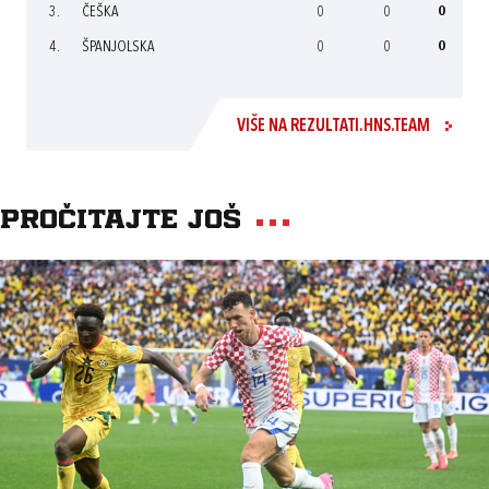
3.
ČEŠKA
0
0
0
4.
ŠPANJOLSKA
0
0
0
VIŠE NA REZULTATI.HNS.TEAM
Pročitajte još