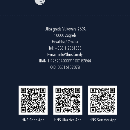
Ulica grada Vukovara 269A
10000 Zagreb
Hrvatska / Croatia
Tel:
+385 1 2361555
E-mail:
info@hns.family
IBAN: HR2523400091100187844
OIB: 08516152078
HNS Shop App
HNS Ulaznice App
HNS Semafor App