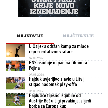
NAJNOVIJE
NAJČITANIJE
U Osijeku održan kamp za mlade
reprezentativne vratare
07.08.2026.
HNS osuđuje napad na Tihomira
Pejina
07.08.2026.
Hajduk uvjerljivo slavio u Litvi,
stigao nadomak play-offa
06.08.2026.
Hajdučice tijesno izgubile od
Austrije Beč u Ligi prvakinja, slijedi
borba za Europa kup