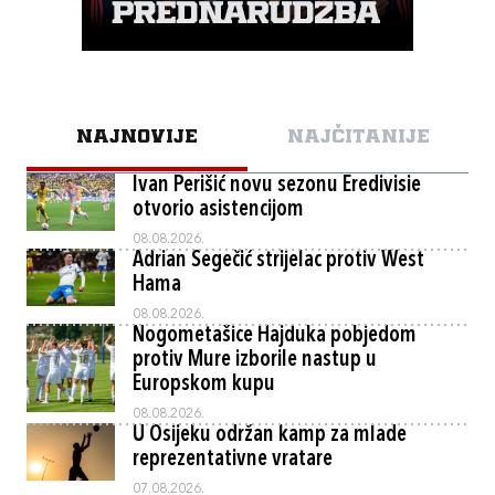
NAJNOVIJE
NAJČITANIJE
Ivan Perišić novu sezonu Eredivisie
otvorio asistencijom
08.08.2026.
Adrian Segečić strijelac protiv West
Hama
08.08.2026.
Nogometašice Hajduka pobjedom
protiv Mure izborile nastup u
Europskom kupu
08.08.2026.
U Osijeku održan kamp za mlade
reprezentativne vratare
07.08.2026.