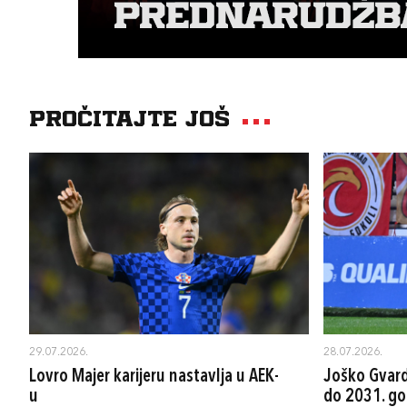
Pročitajte još
29.07.2026.
28.07.2026.
Lovro Majer karijeru nastavlja u AEK-
Joško Gvard
u
do 2031. go