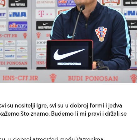
i su nositelji igre, svi su u dobroj formi i jedva
ažemo što znamo. Budemo li mi pravi i držali se
nu, u dobroj atmosferi među Vatrenima.