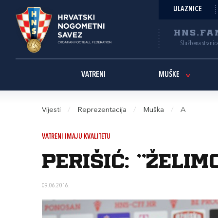
ULAZNICE
HNS.FA
Službena stranic
VATRENI
MUŠKE
Vijesti
/
Reprezentacija
/
Muška
/
A
VATRENI IMAJU KVALITETU
Perišić: "Želi
09.06.2016.