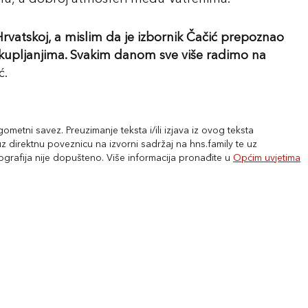
vatskoj, a mislim da je izbornik Čačić prepoznao
kupljanjima. Svakim danom sve više radimo na
ć.
metni savez. Preuzimanje teksta i/ili izjava iz ovog teksta
 direktnu poveznicu na izvorni sadržaj na hns.family te uz
tografija nije dopušteno. Više informacija pronađite u
Općim uvjetima