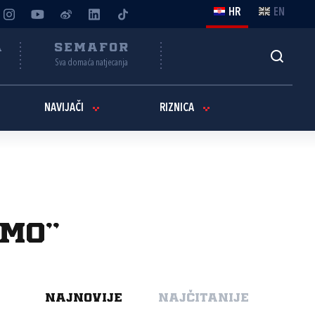
HR
EN
A
SEMAFOR
Sva domaća natjecanja
NAVIJAČI
RIZNICA
amo"
NAJNOVIJE
NAJČITANIJE