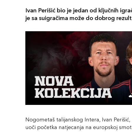
Ivan Perišić bio je jedan od ključnih ig
je sa suigračima može do dobrog rezul
Nogometaš talijanskog Intera, Ivan Periši
uoči početka natjecanja na europskoj smotri