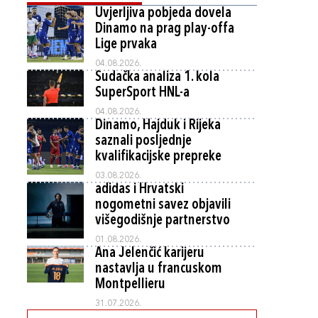
Uvjerljiva pobjeda dovela
Dinamo na prag play-offa
Lige prvaka
04.08.2026.
Sudačka analiza 1. kola
SuperSport HNL-a
04.08.2026.
Dinamo, Hajduk i Rijeka
saznali posljednje
kvalifikacijske prepreke
03.08.2026.
adidas i Hrvatski
nogometni savez objavili
višegodišnje partnerstvo
01.08.2026.
Ana Jelenčić karijeru
nastavlja u francuskom
Montpellieru
31.07.2026.