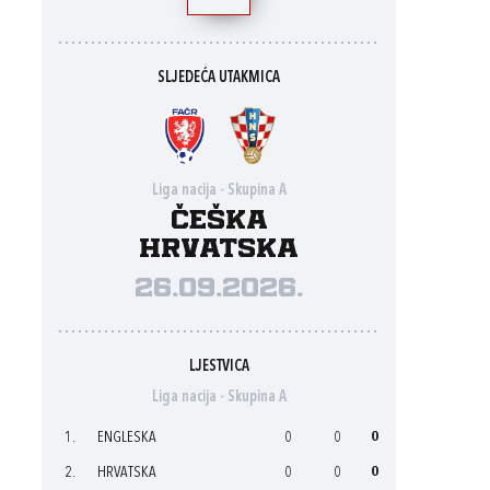
SLJEDEĆA UTAKMICA
Liga nacija - Skupina A
Češka
Hrvatska
26.09.2026.
LJESTVICA
Liga nacija - Skupina A
1.
ENGLESKA
0
0
0
2.
HRVATSKA
0
0
0