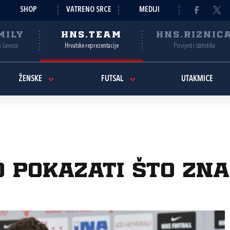
SHOP
VATRENO SRCE
MEDIJI
MILY
HNS.TEAM
HNS.RIZNIC
a Saveza
Hrvatske reprezentacije
Povijest i statistika
ŽENSKE
FUTSAL
UTAKMICE
mo pokazati što zn