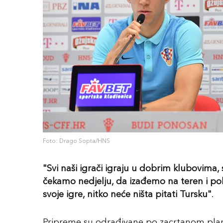
Foto: Drago Sopta/HNS
"Svi naši igrači igraju u dobrim klubovima, sv
čekamo nedjelju, da izađemo na teren i pok
svoje igre, nitko neće ništa pitati Tursku"
.
Pripreme su odrađivane po zacrtanom pla