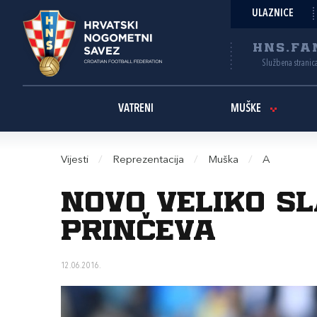
ULAZNICE
HNS.FA
Službena stranic
VATRENI
MUŠKE
Vijesti
/
Reprezentacija
/
Muška
/
A
Novo veliko s
prinčeva
12.06.2016.