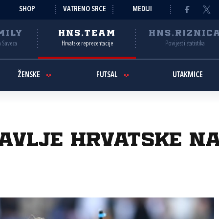
SHOP
VATRENO SRCE
MEDIJI
MILY
HNS.TEAM
HNS.RIZNIC
a Saveza
Hrvatske reprezentacije
Povijest i statistika
ŽENSKE
FUTSAL
UTAKMICE
lavlje Hrvatske n