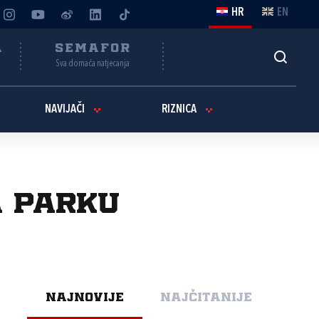
HR
EN
A
SEMAFOR
Sva domaća natjecanja
NAVIJAČI
RIZNICA
a Parku
NAJNOVIJE
NAJČITANIJE