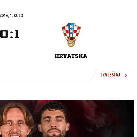
016, 1. KOLO
0
:
1
HRVATSKA
IZVJEŠTAJ