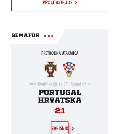
PROČITAJTE JOŠ
Semafor
PRETHODNA UTAKMICA
2026 Kvalifikacije za SP - Round of 32
Portugal
Hrvatska
2:1
ZAPISNIK