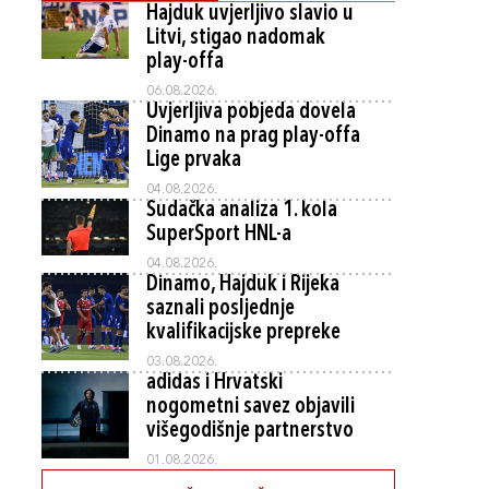
Hajduk uvjerljivo slavio u
Litvi, stigao nadomak
play-offa
06.08.2026.
Uvjerljiva pobjeda dovela
Dinamo na prag play-offa
Lige prvaka
04.08.2026.
Sudačka analiza 1. kola
SuperSport HNL-a
04.08.2026.
Dinamo, Hajduk i Rijeka
saznali posljednje
kvalifikacijske prepreke
03.08.2026.
adidas i Hrvatski
nogometni savez objavili
višegodišnje partnerstvo
01.08.2026.