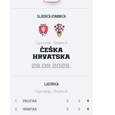
SLJEDEĆA UTAKMICA
Liga nacija - Skupina A
Češka
Hrvatska
26.09.2026.
LJESTVICA
Liga nacija - Skupina A
1.
ENGLESKA
0
0
0
2.
HRVATSKA
0
0
0