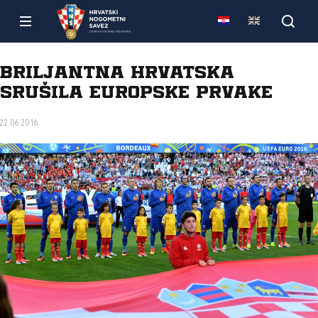
Briljantna Hrvatska
srušila europske prvake
22.06.2016.