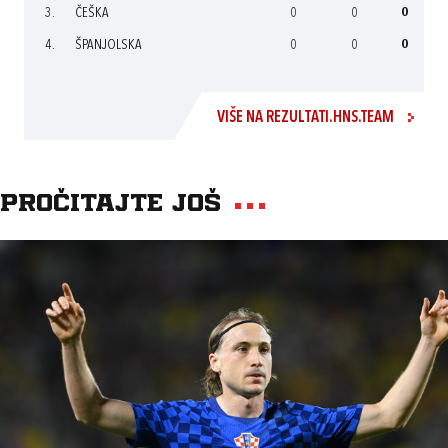
3.
ČEŠKA
0
0
0
4.
ŠPANJOLSKA
0
0
0
VIŠE NA REZULTATI.HNS.TEAM
Pročitajte još