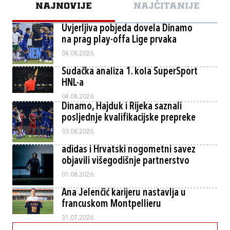
NAJNOVIJE
NAJČITANIJE
Uvjerljiva pobjeda dovela Dinamo
na prag play-offa Lige prvaka
04.08.2026.
Sudačka analiza 1. kola SuperSport
HNL-a
04.08.2026.
Dinamo, Hajduk i Rijeka saznali
posljednje kvalifikacijske prepreke
03.08.2026.
adidas i Hrvatski nogometni savez
objavili višegodišnje partnerstvo
01.08.2026.
Ana Jelenčić karijeru nastavlja u
francuskom Montpellieru
31.07.2026.