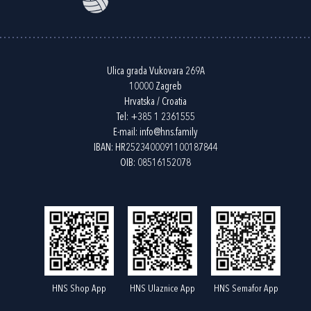
Ulica grada Vukovara 269A
10000 Zagreb
Hrvatska / Croatia
Tel:
+385 1 2361555
E-mail:
info@hns.family
IBAN: HR2523400091100187844
OIB: 08516152078
HNS Shop App
HNS Ulaznice App
HNS Semafor App