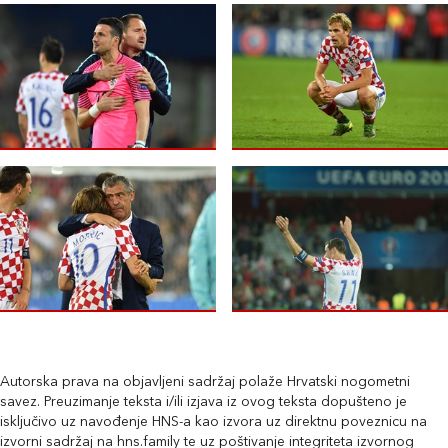
Autorska prava na objavljeni sadržaj polaže Hrvatski nogometni
savez. Preuzimanje teksta i/ili izjava iz ovog teksta dopušteno je
isključivo uz navođenje HNS-a kao izvora uz direktnu poveznicu na
izvorni sadržaj na hns.family te uz poštivanje integriteta izvornog