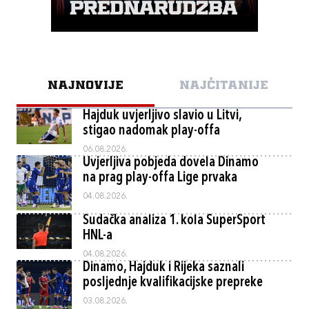
NAJNOVIJE
NAJČITANIJE
Hajduk uvjerljivo slavio u Litvi,
stigao nadomak play-offa
06.08.2026.
Uvjerljiva pobjeda dovela Dinamo
na prag play-offa Lige prvaka
04.08.2026.
Sudačka analiza 1. kola SuperSport
HNL-a
04.08.2026.
Dinamo, Hajduk i Rijeka saznali
posljednje kvalifikacijske prepreke
03.08.2026.