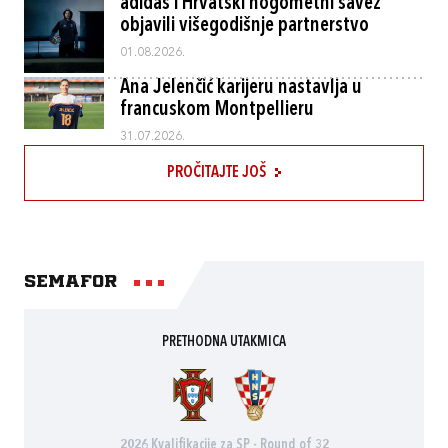
adidas i Hrvatski nogometni savez
objavili višegodišnje partnerstvo
01.08.2026.
Ana Jelenčić karijeru nastavlja u
francuskom Montpellieru
31.07.2026.
PROČITAJTE JOŠ
Semafor
PRETHODNA UTAKMICA
2026 Kvalifikacije za SP - Round of 32