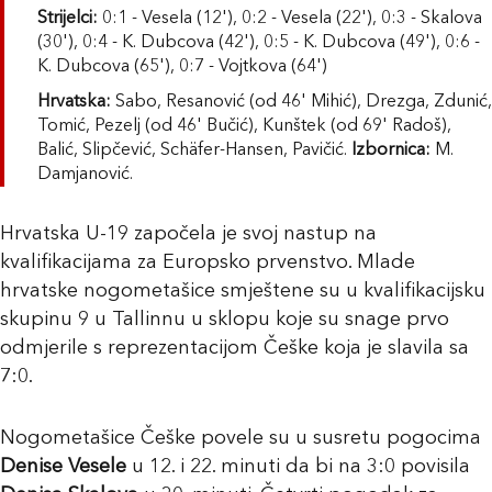
Strijelci:
0:1 - Vesela (12'), 0:2 - Vesela (22'), 0:3 - Skalova
(30'), 0:4 - K. Dubcova (42'), 0:5 - K. Dubcova (49'), 0:6 -
K. Dubcova (65'), 0:7 - Vojtkova (64')
Hrvatska:
Sabo, Resanović (od 46' Mihić), Drezga, Zdunić,
Tomić, Pezelj (od 46' Bučić), Kunštek (od 69' Radoš),
Balić, Slipčević, Schäfer-Hansen, Pavičić.
Izbornica:
M.
Damjanović.
Hrvatska U-19 započela je svoj nastup na
kvalifikacijama za Europsko prvenstvo. Mlade
hrvatske nogometašice smještene su u kvalifikacijsku
skupinu 9 u Tallinnu u sklopu koje su snage prvo
odmjerile s reprezentacijom Češke koja je slavila sa
7:0.
Nogometašice Češke povele su u susretu pogocima
Denise Vesele
u 12. i 22. minuti da bi na 3:0 povisila