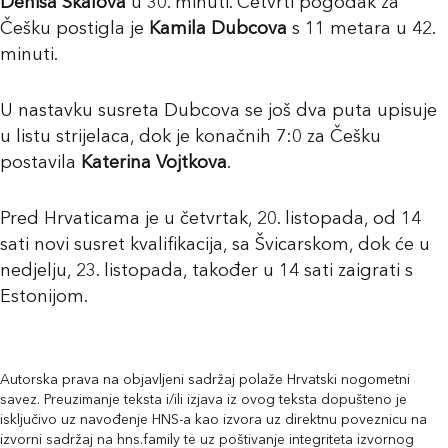
Denisa Skalova
u 30. minuti. Četvrti pogodak za
Češku postigla je
Kamila Dubcova
s 11 metara u 42.
minuti.
U nastavku susreta Dubcova se još dva puta upisuje
u listu strijelaca, dok je konačnih 7:0 za Češku
postavila
Katerina Vojtkova
.
Pred Hrvaticama je u četvrtak, 20. listopada, od 14
sati novi susret kvalifikacija, sa Švicarskom, dok će u
nedjelju, 23. listopada, također u 14 sati zaigrati s
Estonijom.
Autorska prava na objavljeni sadržaj polaže Hrvatski nogometni
savez. Preuzimanje teksta i/ili izjava iz ovog teksta dopušteno je
isključivo uz navođenje HNS-a kao izvora uz direktnu poveznicu na
izvorni sadržaj na hns.family te uz poštivanje integriteta izvornog