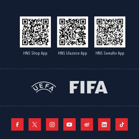
HNS Shop App
HNS Ulaznice App
HNS Semafor App