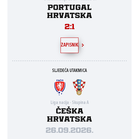
Portugal
Hrvatska
2:1
ZAPISNIK
SLJEDEĆA UTAKMICA
Liga nacija - Skupina A
Češka
Hrvatska
26.09.2026.