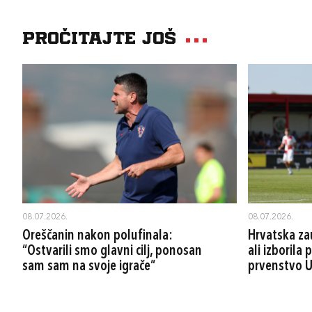
Pročitajte još
08.07.2026.
08.07.2026.
Oreščanin nakon polufinala:
Hrvatska za
“Ostvarili smo glavni cilj, ponosan
ali izborila
sam sam na svoje igrače“
prvenstvo 