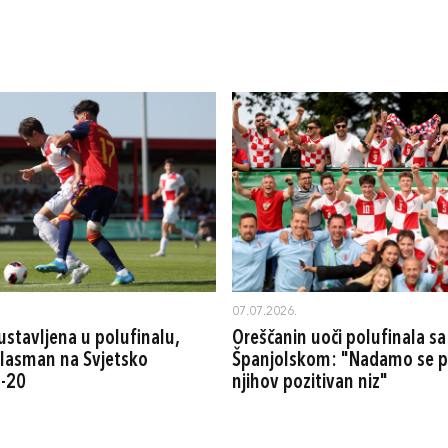
07.07.2026.
ustavljena u polufinalu,
Oreščanin uoči polufinala sa
 plasman na Svjetsko
Španjolskom: "Nadamo se p
U-20
njihov pozitivan niz"