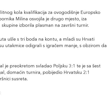
litnog kola kvalifikacija za ovogodišnje Europsko
rnika Milina osvojila je drugo mjesto, iza
 skupine izborila plasman na završni turnir.
ta ušle s tri boda na kontu, a mladi su Hrvati
nu su utakmice odigrali s igračem manje, s obzirom da
 je preokretom svladao Poljsku 3:1 te je sa šest
l, domaćin turnira, pobijedio Hrvatsku 2:1
nici susreta.
: