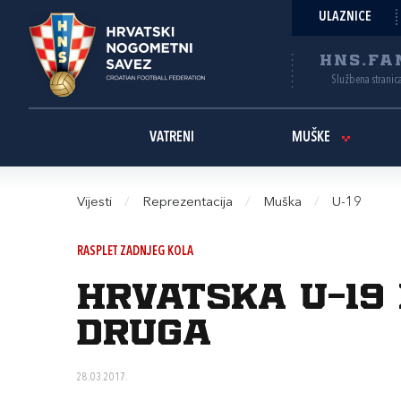
ULAZNICE
HNS.FA
Službena stranic
VATRENI
MUŠKE
Vijesti
/
Reprezentacija
/
Muška
/
U-19
RASPLET ZADNJEG KOLA
Hrvatska U-19 
druga
28.03.2017.