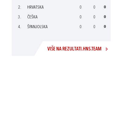
2.
HRVATSKA
0
0
0
3.
ČEŠKA
0
0
0
4.
ŠPANJOLSKA
0
0
0
VIŠE NA REZULTATI.HNS.TEAM