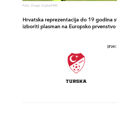
Foto: Drago Sopta/HNS
Hrvatska reprezentacija do 19 godina sta
izboriti plasman na Europsko prvenstvo u
EP2017
TURSKA