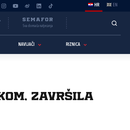
HR
EN
A
SEMAFOR
Sva domaća natjecanja
NAVIJAČI
RIZNICA
kom, završila