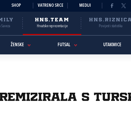
SHOP
VATRENO SRCE
MEDIJI
MILY
HNS.TEAM
HNS.RIZNIC
a Saveza
Hrvatske reprezentacije
Povijest i statistika
ŽENSKE
FUTSAL
UTAKMICE
remizirala s Turs