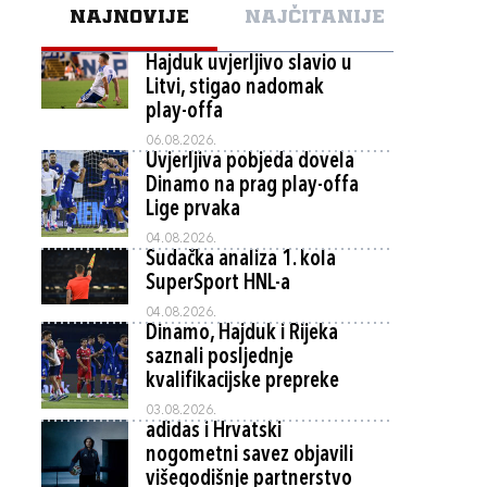
NAJNOVIJE
NAJČITANIJE
Hajduk uvjerljivo slavio u
Litvi, stigao nadomak
play-offa
06.08.2026.
Uvjerljiva pobjeda dovela
Dinamo na prag play-offa
Lige prvaka
04.08.2026.
Sudačka analiza 1. kola
SuperSport HNL-a
04.08.2026.
Dinamo, Hajduk i Rijeka
saznali posljednje
kvalifikacijske prepreke
03.08.2026.
adidas i Hrvatski
nogometni savez objavili
višegodišnje partnerstvo