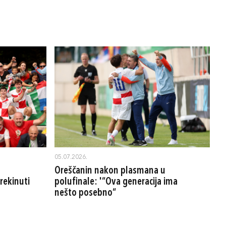
05.07.2026.
Oreščanin nakon plasmana u
rekinuti
polufinale: '“Ova generacija ima
nešto posebno“