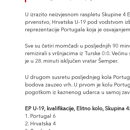
U izrazito neizvjesnom raspletu Skupine 4 E
prvenstvo, Hrvatska U-19 pod vodstvom izbo
reprezentacije Portugala koja je osvajanjem
Sve su četiri momčadi u posljednjih 90 minu
remizirali s vršnjacima iz Turske 0:0. Veći
je u 28. minuti isključen vratar Šemper.
U drugom susretu posljednjeg kola Portugal
bodova zauzeo vrh. U prvom je kolu Portuga
pogotkom iz kaznenog udarca u samoj završ
EP U-19, kvalifikacije, Elitno kolo, Skupina 4
1. Portugal 6
2. Hrvatska 4