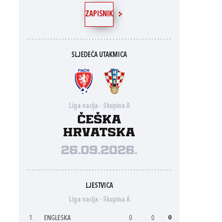
ZAPISNIK
SLJEDEĆA UTAKMICA
Liga nacija - Skupina A
Češka
Hrvatska
26.09.2026.
LJESTVICA
Liga nacija - Skupina A
1.
ENGLESKA
0
0
0