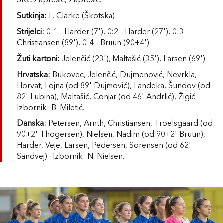
ŠRC Zaprešić, Zaprešić.
Sutkinja:
L. Clarke (Škotska)
Strijelci:
0:1 - Harder (7'), 0:2 - Harder (27'), 0:3 -
Christiansen (89'), 0:4 - Bruun (90+4')
Žuti kartoni:
Jelenčić (23'), Maltašić (35'), Larsen (69')
Hrvatska:
Bukovec, Jelenčić, Dujmenović, Nevrkla,
Horvat, Lojna (od 89' Dujmović), Landeka, Šundov (od
82' Lubina), Maltašić, Conjar (od 46' Andrlić), Žigić.
Izbornik: B. Miletić.
Danska:
Petersen, Arnth, Christiansen, Troelsgaard (od
90+2' Thogersen), Nielsen, Nadim (od 90+2' Bruun),
Harder, Veje, Larsen, Pedersen, Sorensen (od 62'
Sandvej). Izbornik: N. Nielsen.