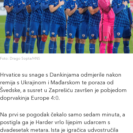
Foto: Drago Sopta/HNS
Hrvatice su snage s Dankinjama odmjerile nakon
remija s Ukrajinom i Mađarskom te poraza od
Švedske, a susret u Zaprešiću završen je pobjedom
doprvakinja Europe 4:0.
Na prvi se pogodak čekalo samo sedam minuta, a
postigla ga je Harder vrlo lijepim udarcem s
dvadesetak metara. Ista je igračica udvostručila