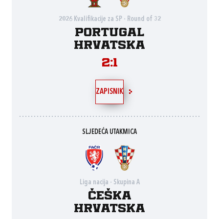
2026 Kvalifikacije za SP - Round of 32
Portugal
Hrvatska
2:1
ZAPISNIK
SLJEDEĆA UTAKMICA
Liga nacija - Skupina A
Češka
Hrvatska