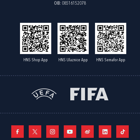
OIB: 08516152078
HNS Shop App
HNS Ulaznice App
HNS Semafor App