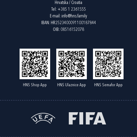
Hrvatska / Croatia
Tel:
+385 1 2361555
E-mail:
info@hns.family
IBAN: HR2523400091100187844
OIB: 08516152078
HNS Shop App
HNS Ulaznice App
HNS Semafor App