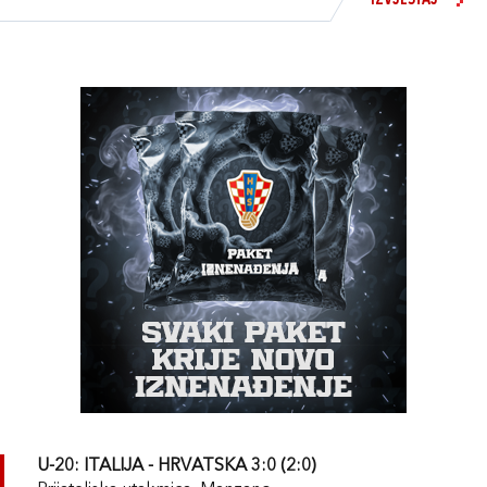
IZVJEŠTAJ
U-20: ITALIJA - HRVATSKA 3:0 (2:0)