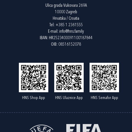
Ulica grada Vukovara 269A
10000 Zagreb
Hrvatska / Croatia
Tel:
+385 1 2361555
E-mail:
info@hns.family
IBAN: HR2523400091100187844
OIB: 08516152078
HNS Shop App
HNS Ulaznice App
HNS Semafor App