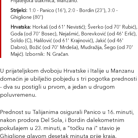
Prijateljska utakmica, Manzano.
Strijelci:
1:0 - Panico (16'), 2:0 - Bordin (23'), 3:0 -
Ghiglione (80')
Hrvatska:
Horkaš (od 61' Nevistić); Šverko (od 70' Rubić),
Goda (od 70' Bosec), Nejašmić, Borevković (od 46' Erlić),
Soldo (C), Halilović (od 61' Krajinović), Jakić (od 46'
Dabro), Božić (od 70' Mrdeša), Mudražija, Šego (od 70'
Majić). Izbornik: N. Gračan.
U prijateljskom dvoboju Hrvatske i Italije u Manzanu
domaćin je ubilježio pobjedu s tri pogotka prednosti
- dva su postigli u prvom, a jedan u drugom
poluvremenu.
Prednost su Talijanima osigurali Panico u 16. minuti,
nakon prodora Del Sola, i Bordin dalekometnim
pokušajem u 23. minuti, a "točku na i" stavio je
Ghiglione glavom desetak minuta prije kraja.