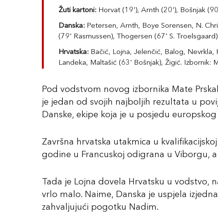
Žuti kartoni:
Horvat (19'), Arnth (20'), Bošnjak (9
Danska:
Petersen, Arnth, Boye Sorensen, N. Chri
(79' Rasmussen), Thogersen (67' S. Troelsgaard),
Hrvatska:
Bačić, Lojna, Jelenčić, Balog, Nevrkla,
Landeka, Maltašić (63' Bošnjak), Žigić. Izbornik: M
Pod vodstvom novog izbornika Mate Prskala,
je jedan od svojih najboljih rezultata u pov
Danske, ekipe koja je u posjedu europskog 
Završna hrvatska utakmica u kvalifikacijsko
godine u Francuskoj odigrana u Viborgu, a 
Tada je Lojna dovela Hrvatsku u vodstvo, 
vrlo malo. Naime, Danska je uspjela izjedn
zahvaljujući pogotku Nadim.