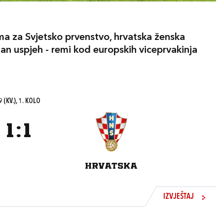
ma za Svjetsko prvenstvo, hrvatska ženska
edan uspjeh - remi kod europskih viceprvakinja
 (KV.), 1. KOLO
1
:
1
HRVATSKA
IZVJEŠTAJ