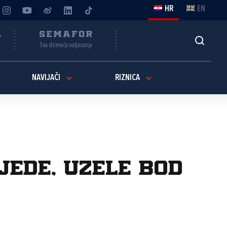
HR
EN
A
SEMAFOR
Sva domaća natjecanja
NAVIJAČI
RIZNICA
ede, uzele bod