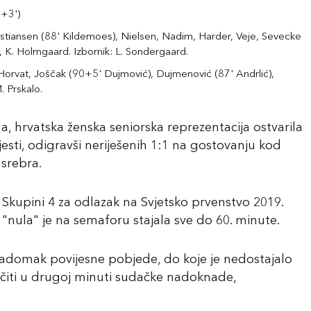
0+3')
stiansen (88' Kildemoes), Nielsen, Nadim, Harder, Veje, Sevecke
 K. Holmgaard. Izbornik: L. Sondergaard.
 Horvat, Joščak (90+5' Dujmović), Dujmenović (87' Andrlić),
. Prskalo.
 hrvatska ženska seniorska reprezentacija ostvarila
ijesti, odigravši neriješenih 1:1 na gostovanju kod
srebra.
j Skupini 4 za odlazak na Svjetsko prvenstvo 2019.
"nula" je na semaforu stajala sve do 60. minute.
nadomak povijesne pobjede, do koje je nedostajalo
ačiti u drugoj minuti sudačke nadoknade,