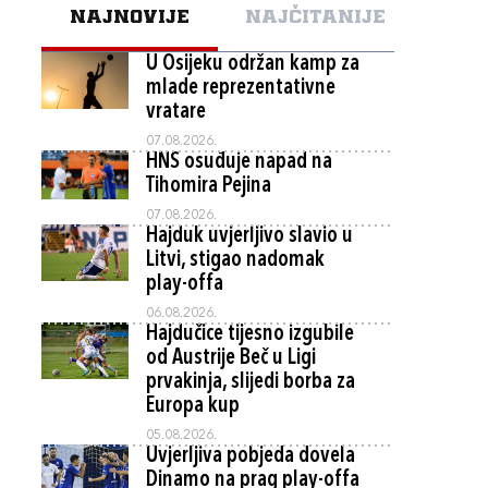
NAJNOVIJE
NAJČITANIJE
U Osijeku održan kamp za
mlade reprezentativne
vratare
07.08.2026.
HNS osuđuje napad na
Tihomira Pejina
07.08.2026.
Hajduk uvjerljivo slavio u
Litvi, stigao nadomak
play-offa
06.08.2026.
Hajdučice tijesno izgubile
od Austrije Beč u Ligi
prvakinja, slijedi borba za
Europa kup
05.08.2026.
Uvjerljiva pobjeda dovela
Dinamo na prag play-offa