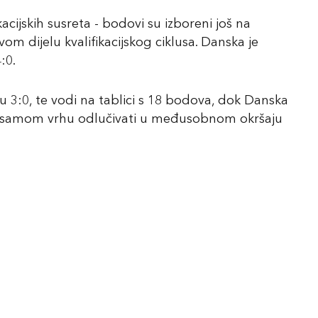
kacijskih susreta - bodovi su izboreni još na
m dijelu kvalifikacijskog ciklusa. Danska je
:0.
u 3:0, te vodi na tablici s 18 bodova, dok Danska
e o samom vrhu odlučivati u međusobnom okršaju