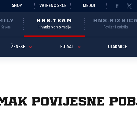
SHOP
VATRENO SRCE
MEDIJI
MILY
HNS.TEAM
HNS.RIZNIC
a Saveza
Hrvatske reprezentacije
Povijest i statistika
ŽENSKE
FUTSAL
UTAKMICE
mak povijesne pobj