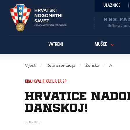
ULAZNICE
HNS.FA
Službena stranic
VATRENI
MUŠKE
Vijesti
/
Reprezentacija
/
Ženska
/
A
KRAJ KVALIFIKACIJA ZA SP
Hrvatice nado
Danskoj!
30.08.2018.