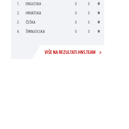
1.
ENGLESKA
0
0
0
2.
HRVATSKA
0
0
0
3.
ČEŠKA
0
0
0
4.
ŠPANJOLSKA
0
0
0
VIŠE NA REZULTATI.HNS.TEAM