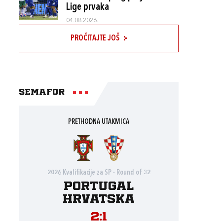
Lige prvaka
04.08.2026.
PROČITAJTE JOŠ
Semafor
PRETHODNA UTAKMICA
2026 Kvalifikacije za SP - Round of 32
Portugal
Hrvatska
2:1