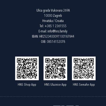
Ulica grada Vukovara 269A
10000 Zagreb
Hrvatska / Croatia
Tel:
+385 1 2361555
E-mail:
info@hns.family
IBAN: HR2523400091100187844
OIB: 08516152078
HNS Shop App
HNS Ulaznice App
HNS Semafor App