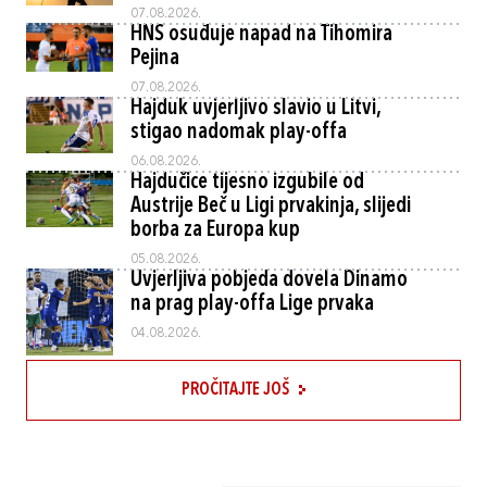
07.08.2026.
HNS osuđuje napad na Tihomira
Pejina
07.08.2026.
Hajduk uvjerljivo slavio u Litvi,
stigao nadomak play-offa
06.08.2026.
Hajdučice tijesno izgubile od
Austrije Beč u Ligi prvakinja, slijedi
borba za Europa kup
05.08.2026.
Uvjerljiva pobjeda dovela Dinamo
na prag play-offa Lige prvaka
04.08.2026.
PROČITAJTE JOŠ