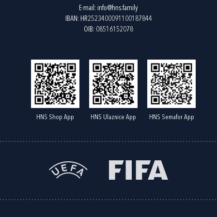
E-mail:
info@hns.family
IBAN: HR2523400091100187844
OIB: 08516152078
HNS Shop App
HNS Ulaznice App
HNS Semafor App