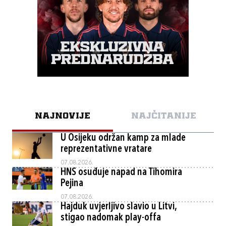
NAJNOVIJE
NAJČITANIJE
U Osijeku održan kamp za mlade
reprezentativne vratare
07.08.2026.
HNS osuđuje napad na Tihomira
Pejina
07.08.2026.
Hajduk uvjerljivo slavio u Litvi,
stigao nadomak play-offa