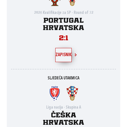
2026 Kvalifikacije za SP - Round of 32
Portugal
Hrvatska
2:1
ZAPISNIK
SLJEDEĆA UTAKMICA
Liga nacija - Skupina A
Češka
Hrvatska