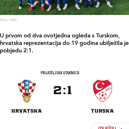
Foto: HNS
U prvom od dva ovotjedna ogleda s Turskom,
hrvatska reprezentacija do 19 godina ubilježila je
pobjedu 2:1.
PRIJATELJSKA UTAKMICA
2
:
1
HRVATSKA
TURSKA