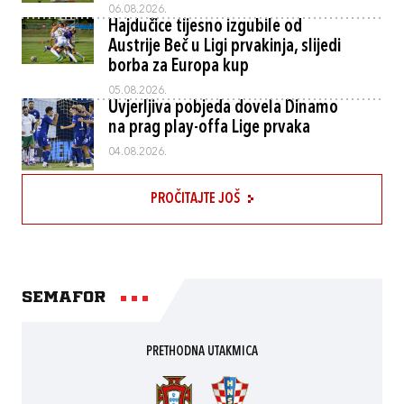
06.08.2026.
Hajdučice tijesno izgubile od
Austrije Beč u Ligi prvakinja, slijedi
borba za Europa kup
05.08.2026.
Uvjerljiva pobjeda dovela Dinamo
na prag play-offa Lige prvaka
04.08.2026.
PROČITAJTE JOŠ
Semafor
PRETHODNA UTAKMICA