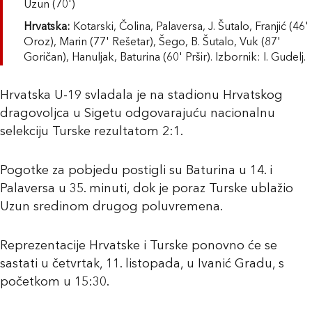
Uzun (70')
Hrvatska:
Kotarski, Čolina, Palaversa, J. Šutalo, Franjić (46'
Oroz), Marin (77' Rešetar), Šego, B. Šutalo, Vuk (87'
Goričan), Hanuljak, Baturina (60' Pršir). Izbornik: I. Gudelj.
Hrvatska U-19 svladala je na stadionu Hrvatskog
dragovoljca u Sigetu odgovarajuću nacionalnu
selekciju Turske rezultatom 2:1.
Pogotke za pobjedu postigli su Baturina u 14. i
Palaversa u 35. minuti, dok je poraz Turske ublažio
Uzun sredinom drugog poluvremena.
Reprezentacije Hrvatske i Turske ponovno će se
sastati u četvrtak, 11. listopada, u Ivanić Gradu, s
početkom u 15:30.