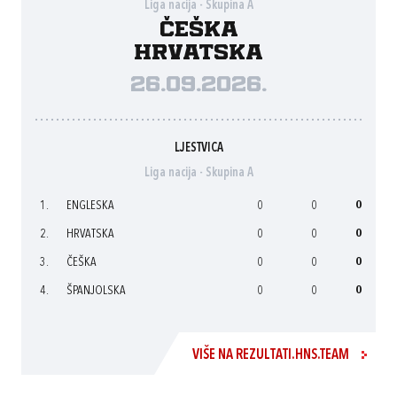
Liga nacija - Skupina A
Češka
Hrvatska
26.09.2026.
LJESTVICA
Liga nacija - Skupina A
1.
ENGLESKA
0
0
0
2.
HRVATSKA
0
0
0
3.
ČEŠKA
0
0
0
4.
ŠPANJOLSKA
0
0
0
VIŠE NA REZULTATI.HNS.TEAM