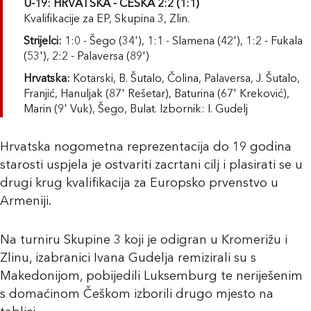
U-19: HRVATSKA - ČEŠKA 2:2 (1:1)
Kvalifikacije za EP, Skupina 3, Zlin.
Strijelci:
1:0 - Šego (34'), 1:1 - Slamena (42'), 1:2 - Fukala
(53'), 2:2 - Palaversa (89')
Hrvatska:
Kotarski, B. Šutalo, Čolina, Palaversa, J. Šutalo,
Franjić, Hanuljak (87' Rešetar), Baturina (67' Kreković),
Marin (9' Vuk), Šego, Bulat. Izbornik: I. Gudelj
Hrvatska nogometna reprezentacija do 19 godina
starosti uspjela je ostvariti zacrtani cilj i plasirati se u
drugi krug kvalifikacija za Europsko prvenstvo u
Armeniji.
Na turniru Skupine 3 koji je odigran u Kromerižu i
Zlinu, izabranici Ivana Gudelja remizirali su s
Makedonijom, pobijedili Luksemburg te neriješenim
s domaćinom Češkom izborili drugo mjesto na