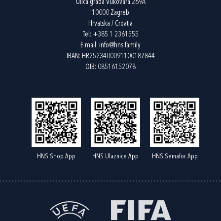
Ulica grada Vukovara 269A
10000 Zagreb
Hrvatska / Croatia
Tel:
+385 1 2361555
E-mail:
info@hns.family
IBAN: HR2523400091100187844
OIB: 08516152078
HNS Shop App
HNS Ulaznice App
HNS Semafor App