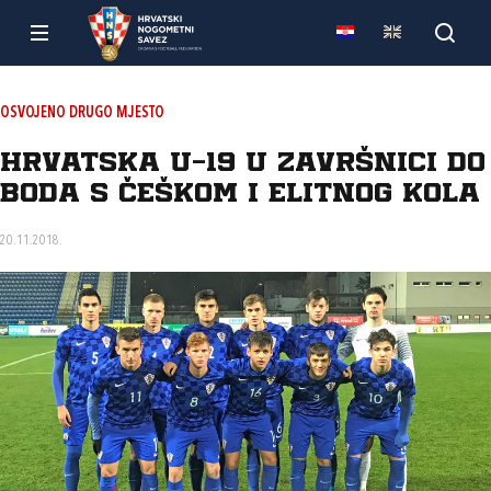
OSVOJENO DRUGO MJESTO
Hrvatska U-19 u završnici do
boda s Češkom i Elitnog kola
20.11.2018.