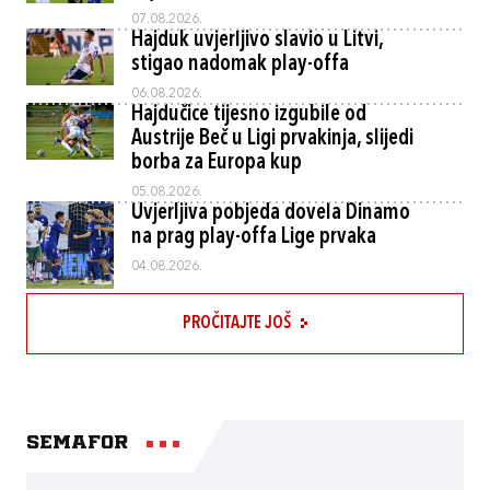
07.08.2026.
Hajduk uvjerljivo slavio u Litvi,
stigao nadomak play-offa
06.08.2026.
Hajdučice tijesno izgubile od
Austrije Beč u Ligi prvakinja, slijedi
borba za Europa kup
05.08.2026.
Uvjerljiva pobjeda dovela Dinamo
na prag play-offa Lige prvaka
04.08.2026.
PROČITAJTE JOŠ
Semafor